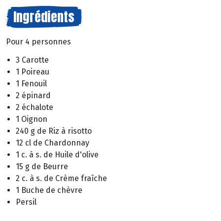
Ingrédients
Pour 4 personnes
3 Carotte
1 Poireau
1 Fenouil
2 épinard
2 échalote
1 Oignon
240 g de Riz à risotto
12 cl de Chardonnay
1 c. à s. de Huile d'olive
15 g de Beurre
2 c. à s. de Crème fraîche
1 Buche de chèvre
Persil