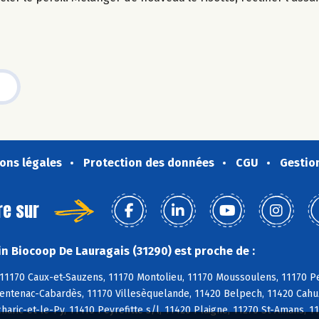
ons légales
Protection des données
CGU
Gestio
re sur
n Biocoop De Lauragais (31290) est proche de :
11170 Caux-et-Sauzens, 11170 Montolieu, 11170 Moussoulens, 11170 Pez
Ventenac-Cabardès, 11170 Villesèquelande, 11420 Belpech, 11420 Cahuz
haric-et-le-Py, 11410 Peyrefitte s/l, 11420 Plaigne, 11270 St-Amans, 11