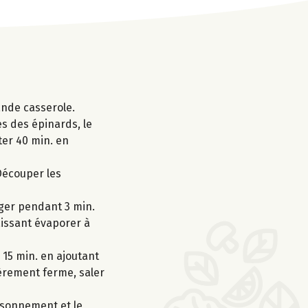
rande casserole.
ges des épinards, le
ter 40 min. en
 Découper les
anger pendant 3 min.
laissant évaporer à
 15 min. en ajoutant
égèrement ferme, saler
aisonnement et le