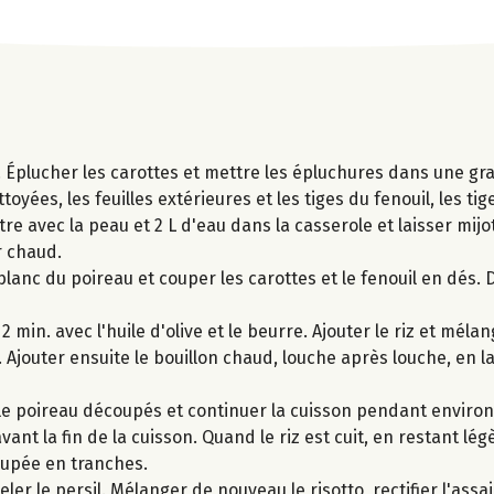
ds. Éplucher les carottes et mettre les épluchures dans une g
oyées, les feuilles extérieures et les tiges du fenouil, les ti
e avec la peau et 2 L d'eau dans la casserole et laisser mijo
r chaud.
lanc du poireau et couper les carottes et le fenouil en dés.
min. avec l'huile d'olive et le beurre. Ajouter le riz et mél
. Ajouter ensuite le bouillon chaud, louche après louche, en 
et le poireau découpés et continuer la cuisson pendant environ
vant la fin de la cuisson. Quand le riz est cuit, en restant l
coupée en tranches.
eler le persil. Mélanger de nouveau le risotto, rectifier l'ass