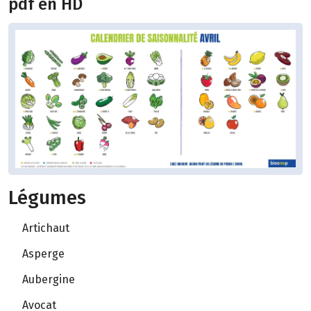
pdf en HD
Légumes
Artichaut
Asperge
Aubergine
Avocat