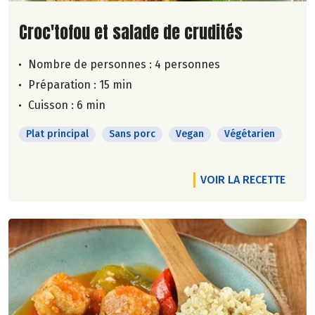
Lire la suite de la recette
Croc'tofou et salade de crudités
Nombre de personnes :
4 personnes
Préparation : 15 min
Cuisson : 6 min
Plat principal
Sans porc
Vegan
Végétarien
VOIR LA RECETTE