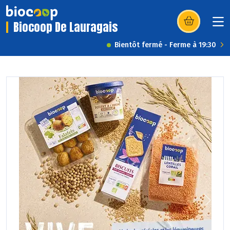
Biocoop De Lauragais
(s’ouvre dans u
Bientôt fermé - Ferme à 19:30
Previous
Next