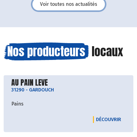
Voir toutes nos actualités
Nos producteurs
locaux
Découvrir le producteur
AU PAIN LEVE
31290
-
GARDOUCH
Pains
LE PRO
DÉCOUVRIR