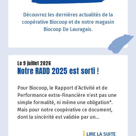
Découvrez les dernières actualités de la
coopérative Biocoop et de notre magasin
Biocoop De Lauragais.
Le 9 juillet 2026
Lire la suite de l'article
Notre RADD 2025 est sorti !
Pour Biocoop, le Rapport d’Activité et de
Performance extra-Financière n’est pas une
simple formalité, ni même une obligation*.
Mais pour notre coopérative ce document,
dont la sincérité est validée par un
organisme tiers indépendant, est un acte de
transparence vis-à-vis de l'ensemble de nos
DE L'ART
LIRE LA SUITE