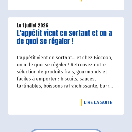
parties prenantes (Paysan.ne.s Associé.e.s,
magasins...) et de nos clients. Il contient un
condensé des avancées réalisées par
Biocoop dans l’objectif de rendre accessible
Le 1 juillet 2026
Lire la suite de l'article
L'appétit vient en sortant et on a
et désirable une bio exigeante.
de quoi se régaler !
L'appétit vient en sortant... et chez Biocoop,
on a de quoi se régaler ! Retrouvez notre
sélection de produits frais, gourmands et
faciles à emporter : biscuits, sauces,
tartinables, boissons rafraîchissante, barres
de céréales... Profitez de 20%* de remise sur
une sélection de produits du 2 juillet au 12
DE L'ART
LIRE LA SUITE
août 2026 inclus.