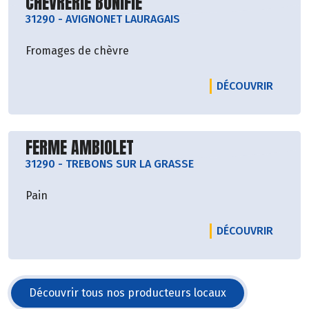
Découvrir le producteur
CHEVRERIE BONIFIE
31290
-
AVIGNONET LAURAGAIS
Fromages de chèvre
LE PRO
DÉCOUVRIR
Découvrir le producteur
FERME AMBIOLET
31290
-
TREBONS SUR LA GRASSE
Pain
LE PRO
DÉCOUVRIR
Découvrir tous nos producteurs locaux