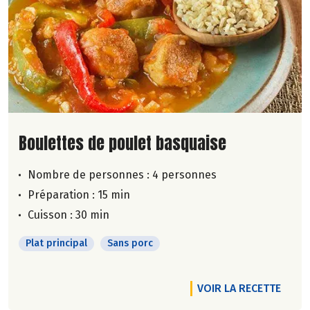
Lire la suite de la recette
Boulettes de poulet basquaise
Nombre de personnes :
4 personnes
Préparation : 15 min
Cuisson : 30 min
Plat principal
Sans porc
VOIR LA RECETTE