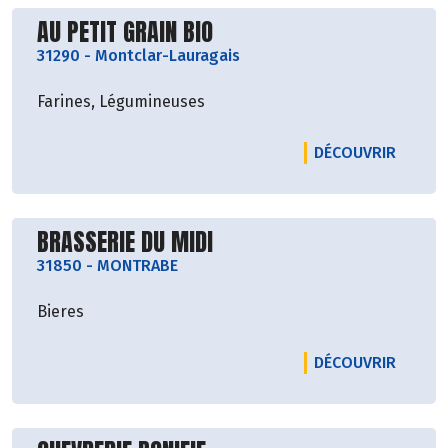
Découvrir le producteur
AU PETIT GRAIN BIO
31290
-
Montclar-Lauragais
Farines, Légumineuses
LE PRO
DÉCOUVRIR
Découvrir le producteur
BRASSERIE DU MIDI
31850
-
MONTRABE
Bieres
LE PRO
DÉCOUVRIR