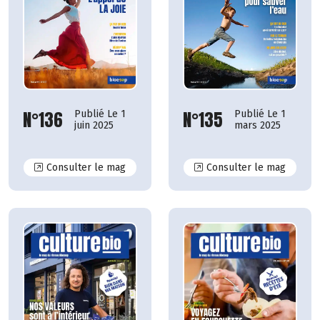
N°135
N°136
Publié Le 1
Publié Le 1
mars 2025
juin 2025
N°136
N°135
Consulter le mag
Consulter le mag