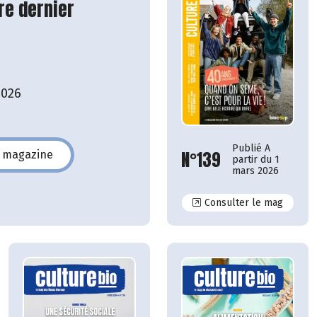
re dernier
2026
Publié A
N°139
e magazine
partir du 1
140
mars 2026
N°139
Consulter le mag