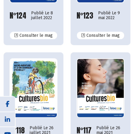
N°124
N°123
Publié Le 8
Publié Le 9
juillet 2022
mai 2022
N°124
N°123
Consulter le mag
Consulter le mag
N°117
N°118
Publié Le 26
Publié Le 26
mai 2021
juillet 2021