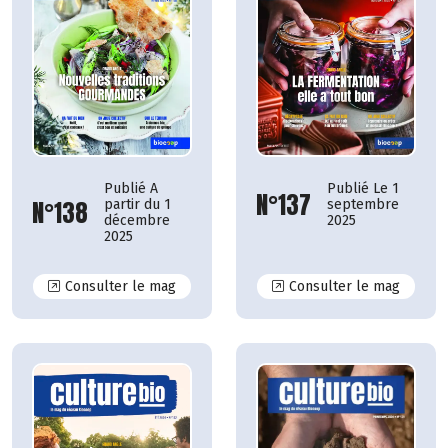
Publié A
Publié Le 1
N°137
N°138
partir du 1
septembre
décembre
2025
2025
N°138
N°137
Consulter le mag
Consulter le mag