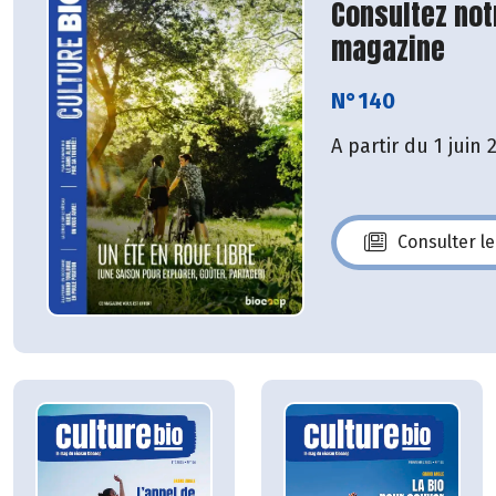
Consultez not
magazine
N°140
A partir du 1 juin 
Consulter l
N°