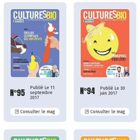
Publié Le 11
N°94
Publié Le 30
N°95
septembre
juin 2017
2017
N°95
N°94
Consulter le mag
Consulter le mag