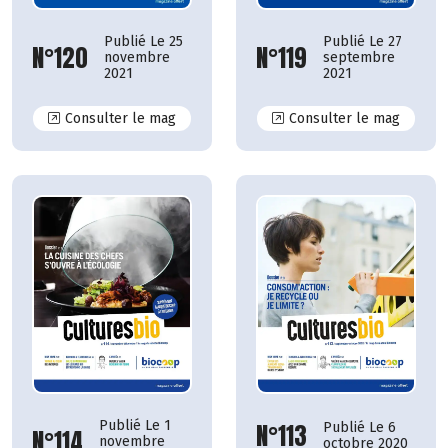
Publié Le 25
Publié Le 27
N°120
N°119
novembre
septembre
2021
2021
N°120
N°119
Consulter le mag
Consulter le mag
Publié Le 1
N°113
Publié Le 6
N°114
novembre
octobre 2020