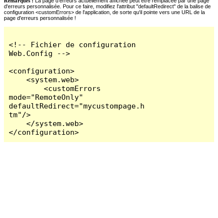
Remarques :
La page d'erreurs actuellement affichée peut être remplacée par une page
d'erreurs personnalisée. Pour ce faire, modifiez l'attribut "defaultRedirect" de la balise de
configuration <customErrors> de l'application, de sorte qu'il pointe vers une URL de la
page d'erreurs personnalisée !
<!-- Fichier de configuration 
Web.Config -->

<configuration>

    <system.web>

        <customErrors 
mode="RemoteOnly" 
defaultRedirect="mycustompage.h
tm"/>

    </system.web>

</configuration>