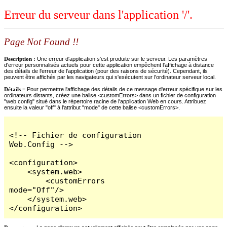
Erreur du serveur dans l'application '/'.
Page Not Found !!
Description :
Une erreur d'application s'est produite sur le serveur. Les paramètres
d'erreur personnalisés actuels pour cette application empêchent l'affichage à distance
des détails de l'erreur de l'application (pour des raisons de sécurité). Cependant, ils
peuvent être affichés par les navigateurs qui s'exécutent sur l'ordinateur serveur local.
Détails =
Pour permettre l'affichage des détails de ce message d'erreur spécifique sur les
ordinateurs distants, créez une balise <customErrors> dans un fichier de configuration
"web.config" situé dans le répertoire racine de l'application Web en cours. Attribuez
ensuite la valeur "off" à l'attribut "mode" de cette balise <customErrors>.
<!-- Fichier de configuration 
Web.Config -->

<configuration>

    <system.web>

        <customErrors 
mode="Off"/>

    </system.web>

</configuration>