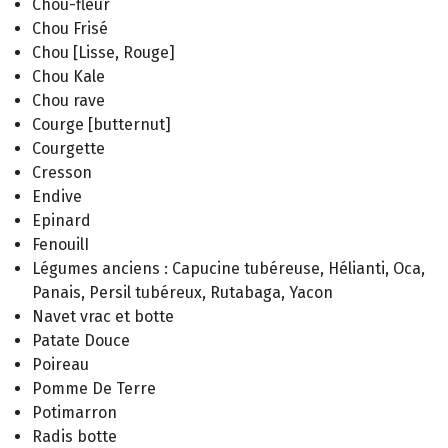
Chou-fleur
Chou Frisé
Chou [Lisse, Rouge]
Chou Kale
Chou rave
Courge [butternut]
Courgette
Cresson
Endive
Epinard
FenouilI
Légumes anciens : Capucine tubéreuse, Hélianti, Oca,
Panais, Persil tubéreux, Rutabaga, Yacon
Navet vrac et botte
Patate Douce
Poireau
Pomme De Terre
Potimarron
Radis botte