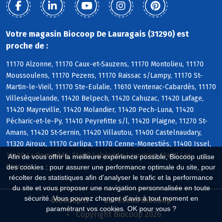
Votre magasin Biocoop De Lauragais (31290) est
proche de :
11170 Alzonne, 11170 Caux-et-Sauzens, 11170 Montolieu, 11170
Moussoulens, 11170 Pezens, 11170 Raissac s/Lampy, 11170 St-
Martin-le-Vieil, 11170 Ste-Eulalie, 11610 Ventenac-Cabardès, 11170
Villesèquelande, 11420 Belpech, 11420 Cahuzac, 11420 Lafage,
11420 Mayreville, 11420 Molandier, 11420 Pech-Luna, 11420
Pécharic-et-le-Py, 11410 Peyrefitte s/l, 11420 Plaigne, 11270 St-
Amans, 11420 St-Sernin, 11420 Villautou, 11400 Castelnaudary,
11320 Airoux, 11170 Carlipa, 11170 Cenne-Monestiés, 11400 Issel,
11400 La Pomarède, 11400 Labécède-Lauragais, 11400 Les
Afin de vous offrir la meilleure expérience possible, Biocoop utilise
Brunels
des cookies : pour assurer une performance optimale du site, pour
récolter des statistiques afin d'analyser le trafic et la performance
du site et vous proposer une navigation personnalisée en toute
sécurité. Vous pouvez changer d'avis à tout moment en
Biocoop.fr
Le réseau Biocoop
paramétrant vos cookies. OK pour vous ?
Copyright Biocoop 2026