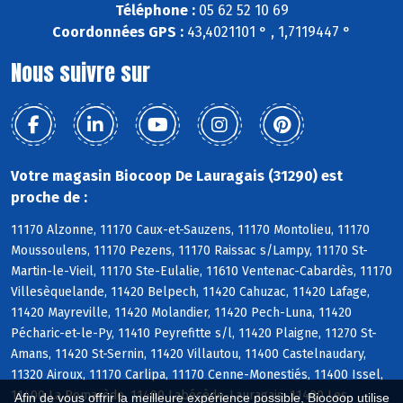
Téléphone :
05 62 52 10 69
Coordonnées GPS :
43,4021101 ° , 1,7119447 °
Nous suivre sur
Votre magasin Biocoop De Lauragais (31290) est
proche de :
11170 Alzonne, 11170 Caux-et-Sauzens, 11170 Montolieu, 11170
Moussoulens, 11170 Pezens, 11170 Raissac s/Lampy, 11170 St-
Martin-le-Vieil, 11170 Ste-Eulalie, 11610 Ventenac-Cabardès, 11170
Villesèquelande, 11420 Belpech, 11420 Cahuzac, 11420 Lafage,
11420 Mayreville, 11420 Molandier, 11420 Pech-Luna, 11420
Pécharic-et-le-Py, 11410 Peyrefitte s/l, 11420 Plaigne, 11270 St-
Amans, 11420 St-Sernin, 11420 Villautou, 11400 Castelnaudary,
11320 Airoux, 11170 Carlipa, 11170 Cenne-Monestiés, 11400 Issel,
11400 La Pomarède, 11400 Labécède-Lauragais, 11400 Les
Afin de vous offrir la meilleure expérience possible, Biocoop utilise