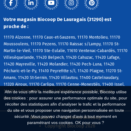
Votre magasin Biocoop De Lauragais (31290) est
proche de :
11170 Alzonne, 11170 Caux-et-Sauzens, 11170 Montolieu, 11170
Moussoulens, 11170 Pezens, 11170 Raissac s/Lampy, 11170 St-
Martin-le-Vieil, 11170 Ste-Eulalie, 11610 Ventenac-Cabardès, 11170
Villesèquelande, 11420 Belpech, 11420 Cahuzac, 11420 Lafage,
11420 Mayreville, 11420 Molandier, 11420 Pech-Luna, 11420
Pécharic-et-le-Py, 11410 Peyrefitte s/l, 11420 Plaigne, 11270 St-
Amans, 11420 St-Sernin, 11420 Villautou, 11400 Castelnaudary,
11320 Airoux, 11170 Carlipa, 11170 Cenne-Monestiés, 11400 Issel,
11400 La Pomarède, 11400 Labécède-Lauragais, 11400 Les
Afin de vous offrir la meilleure expérience possible, Biocoop utilise
Brunels
des cookies : pour assurer une performance optimale du site, pour
récolter des statistiques afin d'analyser le trafic et la performance
du site et vous proposer une navigation personnalisée en toute
sécurité. Vous pouvez changer d'avis à tout moment en
Biocoop.fr
Le réseau Biocoop
paramétrant vos cookies. OK pour vous ?
Copyright Biocoop 2026