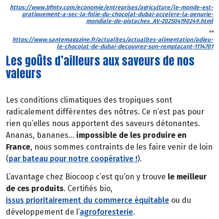
*
https://www.bfmtv.com/economie/entreprises/agriculture/le-monde-est-
pratiquement-a-sec-la-folie-du-chocolat-dubai-accelere-la-penurie-
mondiale-de-pistaches_AV-202504190249.html
**
https://www.santemagazine.fr/actualites/actualites-alimentation/adieu-
le-chocolat-de-dubai-decouvrez-son-remplacant-1114701
Les goûts d’ailleurs aux saveurs de nos
valeurs
Les conditions climatiques des tropiques sont
radicalement différentes des nôtres. Ce n’est pas pour
rien qu’elles nous apportent des saveurs détonantes.
Ananas, bananes…
impossible de les produire en
France
, nous sommes contraints de les faire venir de loin
(
par bateau pour notre coopérative !
).
L’avantage chez Biocoop c’est qu’on y trouve
le meilleur
de ces produits
. Certifiés bio,
issus prioritairement du commerce équitable
ou du
développement de l’
agroforesterie
.