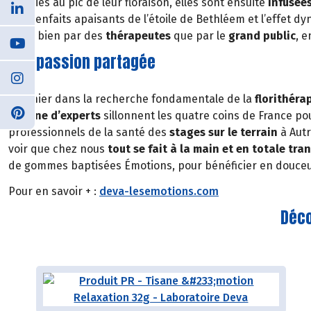
Cueillies au pic de leur floraison, elles sont ensuite
infusées
les bienfaits apaisants de l’étoile de Bethléem et l’effet dy
aussi bien par des
thérapeutes
que par le
grand public
, 
Une passion partagée
Pionnier dans la recherche fondamentale de la
florithéra
dizaine
d’experts
sillonnent les quatre coins de France po
professionnels de la santé des
stages sur le terrain
à Autr
voir que chez nous
tout se fait à la main et en totale tra
de gommes baptisées Émotions, pour bénéficier en douceur
Pour en savoir + :
deva-lesemotions.com
Déco