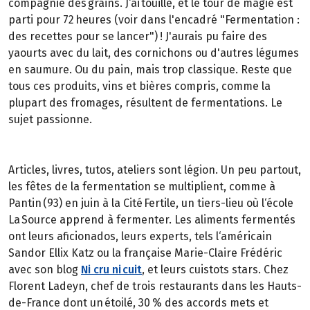
compagnie des grains. J‘ai touillé, et le tour de magie est
parti pour 72 heures (voir dans l'encadré "Fermentation :
des recettes pour se lancer") ! J'aurais pu faire des
yaourts avec du lait, des cornichons ou d'autres légumes
en saumure. Ou du pain, mais trop classique. Reste que
tous ces produits, vins et bières compris, comme la
plupart des fromages, résultent de fermentations. Le
sujet passionne.
Articles, livres, tutos, ateliers sont légion. Un peu partout,
les fêtes de la fermentation se multiplient, comme à
Pantin (93) en juin à la Cité Fertile, un tiers-lieu où l‘école
La Source apprend à fermenter. Les aliments fermentés
ont leurs aficionados, leurs experts, tels l‘américain
Sandor Ellix Katz ou la française Marie-Claire Frédéric
avec son blog
Ni cru ni cuit
, et leurs cuistots stars. Chez
Florent Ladeyn, chef de trois restaurants dans les Hauts-
de-France dont un étoilé, 30 % des accords mets et