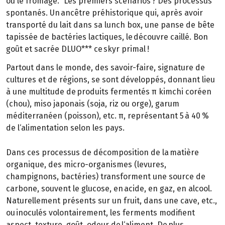
ou le fromage." Les premiers scénarios ? Des processus
spontanés. Un ancêtre préhistorique qui, après avoir
transporté du lait dans sa lunch box, une panse de bête
tapissée de bactéries lactiques, le découvre caillé. Bon
goût et sacrée DLUO*** ce skyr primal !
Partout dans le monde, des savoir-faire, signature de
cultures et de régions, se sont développés, donnant lieu
à une multitude de produits fermentés π kimchi coréen
(chou), miso japonais (soja, riz ou orge), garum
méditerranéen (poisson), etc. π, représentant 5 à 40 %
de l‘alimentation selon les pays.
Dans ces processus de décomposition de la matière
organique, des micro-organismes (levures,
champignons, bactéries) transforment une source de
carbone, souvent le glucose, en acide, en gaz, en alcool.
Naturellement présents sur un fruit, dans une cave, etc.,
ou inoculés volontairement, les ferments modifient
aspect, texture, goût, odeur de l‘aliment. De plus,