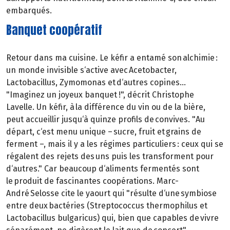
embarqués.
Banquet coopératif
Retour dans ma cuisine. Le kéfir a entamé son alchimie :
un monde invisible s‘active avec Acetobacter,
Lactobacillus, Zymomonas et d‘autres copines...
"Imaginez un joyeux banquet !", décrit Christophe
Lavelle. Un kéfir, à la différence du vin ou de la bière,
peut accueillir jusqu‘à quinze profils de convives. "Au
départ, c‘est menu unique – sucre, fruit et grains de
ferment –, mais il y a les régimes particuliers : ceux qui se
régalent des rejets des uns puis les transforment pour
d‘autres." Car beaucoup d‘aliments fermentés sont
le produit de fascinantes coopérations. Marc-
André Selosse cite le yaourt qui "résulte d‘une symbiose
entre deux bactéries (Streptococcus thermophilus et
Lactobacillus bulgaricus) qui, bien que capables de vivre