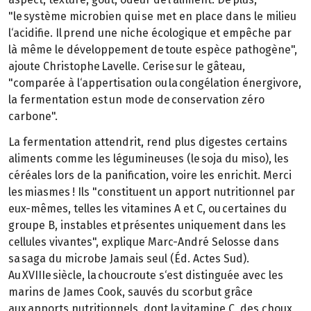
"le système microbien qui se met en place dans le milieu
l‘acidifie. Il prend une niche écologique et empêche par
là même le développement de toute espèce pathogène",
ajoute Christophe Lavelle. Cerise sur le gâteau,
"comparée à l‘appertisation ou la congélation énergivore,
la fermentation est un mode de conservation zéro
carbone".
La fermentation attendrit, rend plus digestes certains
aliments comme les légumineuses (le soja du miso), les
céréales lors de la panification, voire les enrichit. Merci
les miasmes ! Ils "constituent un apport nutritionnel par
eux-mêmes, telles les vitamines A et C, ou certaines du
groupe B, instables et présentes uniquement dans les
cellules vivantes", explique Marc-André Selosse dans
sa saga du microbe Jamais seul (Éd. Actes Sud).
Au XVIIIe siècle, la choucroute s‘est distinguée avec les
marins de James Cook, sauvés du scorbut grâce
aux apports nutritionnels, dont la vitamine C, des choux