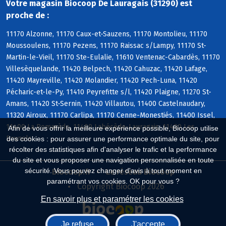
Votre magasin Biocoop De Lauragais (31290) est
proche de :
11170 Alzonne, 11170 Caux-et-Sauzens, 11170 Montolieu, 11170
Moussoulens, 11170 Pezens, 11170 Raissac s/Lampy, 11170 St-
Martin-le-Vieil, 11170 Ste-Eulalie, 11610 Ventenac-Cabardès, 11170
Villesèquelande, 11420 Belpech, 11420 Cahuzac, 11420 Lafage,
11420 Mayreville, 11420 Molandier, 11420 Pech-Luna, 11420
Pécharic-et-le-Py, 11410 Peyrefitte s/l, 11420 Plaigne, 11270 St-
Amans, 11420 St-Sernin, 11420 Villautou, 11400 Castelnaudary,
11320 Airoux, 11170 Carlipa, 11170 Cenne-Monestiés, 11400 Issel,
11400 La Pomarède, 11400 Labécède-Lauragais, 11400 Les
Afin de vous offrir la meilleure expérience possible, Biocoop utilise
Brunels
des cookies : pour assurer une performance optimale du site, pour
récolter des statistiques afin d'analyser le trafic et la performance
du site et vous proposer une navigation personnalisée en toute
sécurité. Vous pouvez changer d'avis à tout moment en
Biocoop.fr
Le réseau Biocoop
paramétrant vos cookies. OK pour vous ?
Copyright Biocoop 2026
En savoir plus et paramétrer les cookies
Je refuse
J'accepte