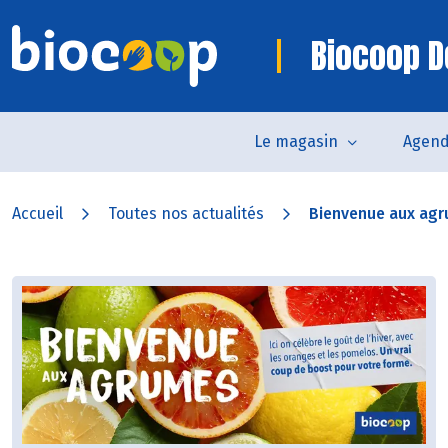
Biocoop D
Le magasin
Agen
Accueil
Toutes nos actualités
Bienvenue aux agru