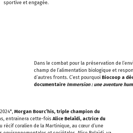
sportive et engagée.
Dans le combat pour la préservation de l’en
champ de l’alimentation biologique et respo
d’autres fronts. C’est pourquoi
Biocoop a déc
documentaire
Immersion : une aventure hu
 2024*,
Morgan Bourc’his, triple champion du
s, entrainera cette-fois
Alice Belaïdi, actrice du
u récif coralien de la Martinique, au cœur d’une
 environnementales et sociétales, Alice Belaïdi, va