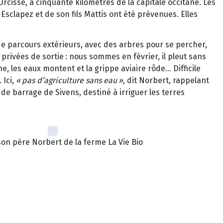
Urcisse,
à
cinquante kilom
è
tres de la capitale occitane. Les
sclapez et de son fils Mattis ont
é
t
é
pr
é
venues. Elles
de parcours ext
é
rieurs, avec des arbres pour se percher,
 priv
é
es de sortie
: nous sommes en f
é
vrier, il
pleut sans
e, les eaux montent et la grippe aviaire rôde… Difficile
 Ici,
«
pas d
’
agriculture sans eau
»
,
dit Norbert, rappelant
t de barrage de Sivens, destiné à irriguer les terres
son père Norbert de la ferme La Vie Bio