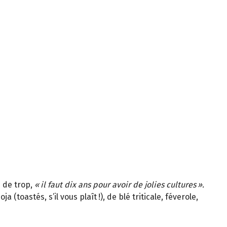
 de trop,
«
il faut dix ans pour avoir de jolies cultures
»
.
a (toastés, s’il vous plaît
!), de bl
é
triticale, f
é
verole,