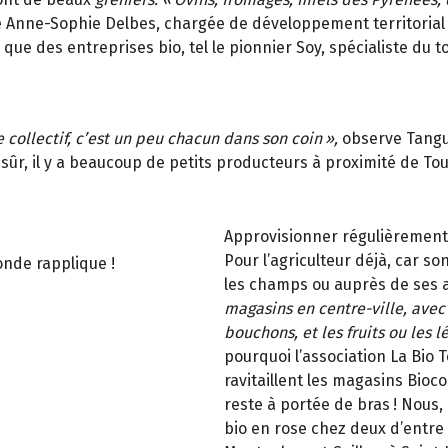
Anne-Sophie Delbes, chargée de développement territorial 
 que des entreprises bio, tel le pionnier Soy, spécialiste du t
collectif, c
’
est un peu chacun dans son coin
»
,
observe Tangu
sûr, il y a beaucoup de petits producteurs à proximité de Tou
Approvisionner régulièrement p
Pour l’agriculteur déjà, car s
onde rapplique !
les champs ou auprès de ses 
magasins en centre-ville, avec 
bouchons, et les fruits ou les l
pourquoi l’association La Bio T
ravitaillent les magasins Bioc
reste à portée de bras
! Nous,
bio en rose chez deux d
’
entre 