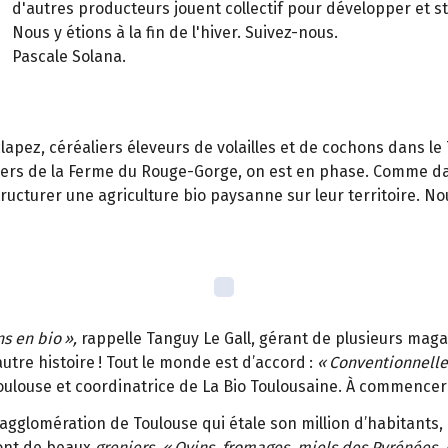
d'autres producteurs jouent collectif pour développer et st
Nous y étions à la fin de l'hiver. Suivez-nous.
Pascale Solana.
lapez, céréaliers éleveurs de volailles et de cochons dans le 
ergers de la Ferme du Rouge-Gorge, on est en phase. Comme d
ucturer une agriculture bio paysanne sur leur territoire. Nous
ns en bio
»
,
rappelle Tanguy Le Gall, gérant de plusieurs maga
utre histoire
! Tout le monde est d
’
accord
:
«
Conventionnelle 
oulouse et coordinatrice de La Bio Toulousaine. À commence
’agglomération de Toulouse qui étale son million d’habitants, 
ont de beaux
greniers. «
Ovins, fromages, miels des Pyr
é
n
é
es, 