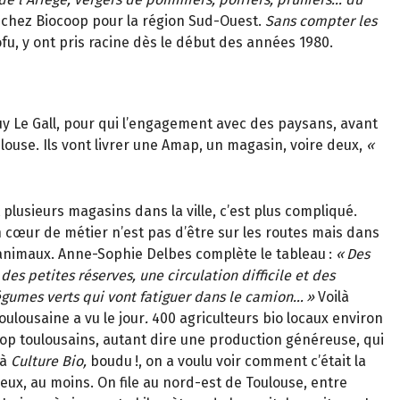
chez Biocoop pour la région Sud-Ouest.
Sans compter les
ofu, y ont pris racine dès le début des années 1980.
y Le Gall, pour qui l’engagement avec des paysans, avant
louse. Ils vont livrer une Amap, un magasin, voire deux,
«
lusieurs magasins dans la ville, c’est plus compliqué.
on cœur de métier n’est pas d’être sur les routes mais dans
animaux. Anne-Sophie Delbes complète le tableau
:
«
Des
des petites r
é
serves, une circulation difficile et des
é
gumes verts qui vont fatiguer dans le camion
…
»
Voilà
oulousaine a vu le jour
.
400 agriculteurs bio locaux environ
oop toulousains, autant dire une production généreuse, qui
à
Culture Bio,
boudu
!, on a voulu voir comment c
’é
tait la
eux, au moins. On file au nord-est de Toulouse, entre