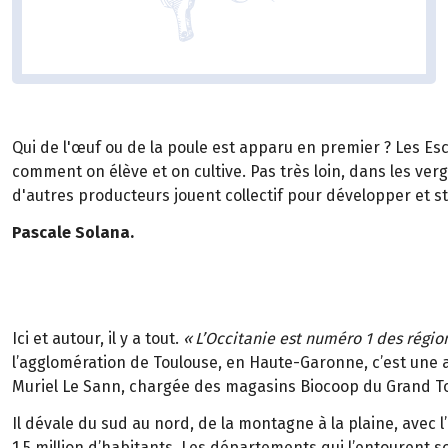
Qui de l'œuf ou de la poule est apparu en premier ? Les Esc
comment on élève et on cultive. Pas très loin, dans les v
d'autres producteurs jouent collectif pour développer et str
Pascale Solana.
Ici et autour, il y a tout.
«
L
’
Occitanie est num
é
ro
1 des r
é
gio
l’agglomération de Toulouse, en Haute-Garonne, c’est une a
Muriel Le Sann, chargée des magasins Biocoop du Grand T
Il dévale du sud au nord, de la montagne à la plaine, avec l
1,5 million d
’
habitants. Les d
é
partements qui l
’
entourent s