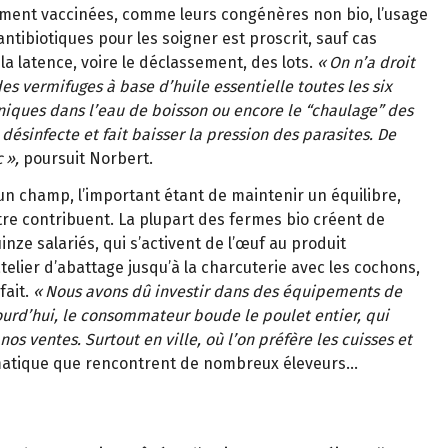
rement vaccin
é
es, comme leurs cong
é
n
è
res non
bio, l
’
usage
antibiotiques pour les soigner est proscrit, sauf cas
 la latence, voire le déclassement, des lots.
«
On n
’
a droit
des vermifuges
à
base d
’
huile essentielle toutes les six
niques dans l
’
eau de boisson ou encore le
“
chaulage
”
des
 d
é
sinfecte et fait baisser la pression des parasites. De
c
»
,
poursuit Norbert.
champ, l’important étant de maintenir un équilibre,
tre contribuent. La plupart des fermes bio créent de
uinze salariés, qui s’activent de l’œuf au produit
telier d’abattage jusqu’à la charcuterie avec les cochons,
fait.
«
Nous avons d
û
investir dans des
é
quipements de
ourd’hui, le consommateur boude le poulet entier, qui
s ventes. Surtout en ville, où l’on préfère les cuisses et
matique que rencontrent de nombreux éleveurs…