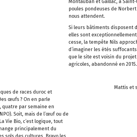
Montauban et Gaillac,
à
Saint-
poules pondeuses de Norbert E
nous attendent.
Si leurs b
â
timents disposent 
elles sont exceptionnellement
cesse, la temp
ê
te Nils approch
d’imaginer les étés suffocants.
que le site est voisin du proje
agricoles, abandonné en 2015.
Mattis et 
iques de races duroc et
 Des œufs
? On en parle
, quatre par semaine en
NPO). Soit, mais de l
’œ
uf ou de
La Vie Bio, c’est logique, tout
 mange principalement du
s sols des cultures. Bravo les