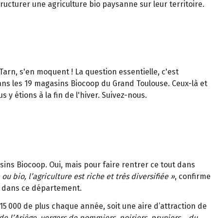
ructurer une agriculture bio paysanne sur leur territoire.
Tarn, s'en moquent ! La question essentielle, c'est
ans les 19 magasins Biocoop du Grand Toulouse. Ceux-là et
 y étions à la fin de l'hiver. Suivez-nous.
sins Biocoop. Oui, mais pour faire rentrer ce tout dans
ou bio, l
’
agriculture est riche et tr
è
s diversifi
é
e
»
, confirme
r dans ce département.
15
000 de plus chaque ann
é
e, soit une aire d
’
attraction de
de l
’
Ari
è
ge, vergers de pommiers, poiriers, pruniers
…
du