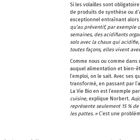
Si les volailles sont obligatoi
de produits de synth
è
se ou d
’
exceptionnel entra
î
nant alors
qu
’
au pr
é
ventif, par exemple 
semaines, des acidifiants orga
sols avec la chaux qui acidifie,
toutes fa
ç
ons, elles vivent ave
Comme nous ou comme dans un 
auquel alimentation et bien-ê
l’emploi, on le sait. Avec ses q
transformé, en passant par l’a
La Vie Bio en est l’exemple par
cuisine,
explique Norbert.
Auj
représente seulement 15 % de no
les pattes.
»
C’est une problé