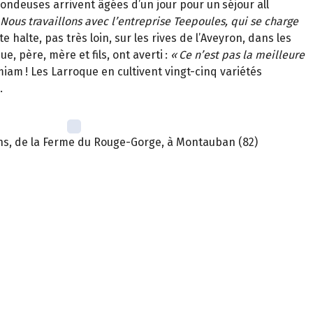
 pondeuses arrivent
â
g
é
es d
’
un jour pour un
s
é
jour all
Nous travaillons avec l
’
entreprise Teepoules, qui se charge
 halte, pas très loin, sur les rives de l’Aveyron, dans les
, père, mère et fils, ont averti
:
«
Ce n
’
est pas la meilleure
miam
! Les Larroque en cultivent vingt-cinq vari
é
t
é
s
.
ns, de la Ferme du Rouge-Gorge, à Montauban (82)