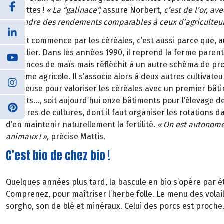
poulettes
!
«
La
“
galinace
“
,
assure Norbert,
c’est de l’or, a
atteindre des rendements comparables à ceux d’agriculteur
Si tout commence par les céréales, c’est aussi parce que, 
céréalier. Dans les années 1990, il reprend la ferme parent
semences de maïs mais réfléchit à un autre schéma de pr
système agricole. Il s’associe alors à deux autres cultivateu
pondeuse pour valoriser les céréales avec un premier bâti
poulets…, soit aujourd’hui onze bâtiments pour l’élevage de
hectares de cultures, dont il faut organiser les rotations d
d’en maintenir naturellement la fertilité.
«
On est autonome
animaux
!
»
,
précise Mattis.
C’est bio de chez bio !
Quelques années plus tard, la bascule en bio s’opère par 
Comprenez, pour maîtriser l’herbe folle. Le menu des volaill
sorgho, son de bl
é
et min
é
raux. Celui des porcs est proch