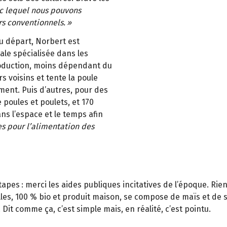
vec lequel nous pouvons
s conventionnels.
»
au départ, Norbert est
ale spécialisée dans les
oduction, moins dépendant du
rs voisins et tente la poule
ment. Puis d’autres, pour des
 poules et poulets, et 170
ans l’espace et le temps afin
s pour l
’
alimentation des
étapes
: merci les aides publiques incitatives de l
’é
poque. Rien
es, 100 % bio et produit maison, se compose de maïs et de soj
e. Dit comme
ç
a, c
’
est simple mais, en r
é
alit
é
, c
’
est pointu.