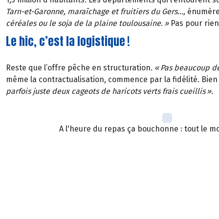
Tarn-et-Garonne, mara
î
chage et fruitiers du Gers
…
,
énumère 
céréales ou le soja de la plaine toulousaine.
»
Pas pour rien
Le hic, c’est la logistique !
Reste que l’offre pêche en structuration
. «
Pas beaucoup de 
même la contractualisation, commence par la fidélité. Bien 
parfois juste deux cageots de haricots verts frais cueillis
»
.
A l'heure du repas ça bouchonne : tout le m