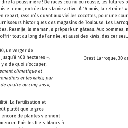
dire la poussinière
! De races cou nu ou rousse, les futures
is et demi, entr
é
e dans la vie active.
À
16
mois, la retraite
!
«
n repart, rassurés quant aux vieilles cocottes, pour une courte
urnisseurs historiques des magasins de Toulouse. Les Larroque
rdes. Resmije, la maman, a pr
é
par
é
un g
â
teau. Aux pommes, 
ffrir tout au long de l
’
ann
é
e, et aussi des kiwis, des cerises..
80, un verger de
–
jusqu
’à
400
hectares
–
,
Orest Larroque, 30 a
 y a de quoi s
’
occuper,
gement climatique et
renadiers et les kakis, par
 de quatre ou cinq
ans
»
,
ité. La fertilisation et
oût plutôt que le gros
u encore de plantes viennent
encer. Puis les filets blancs à