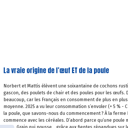
La vraie origine de l’œuf ET de la poule
Norbert et Mattis élèvent une soixantaine de cochons rust
gascon, des poulets de chair et des poules pour les œufs.
beaucoup, car les Fran
ç
ais en consomment de plus en plus
moyenne. 2025 a vu leur consommation s
’
envoler (+
5
%
-
C
la poule, que savons-nous du commencement
? À la ferme 
commence avec les céréales. D’abord parce qu’une poule
grain. Grain qui pousse… grâce aux fientes répandues sur le