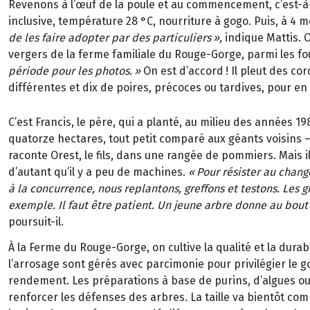
Revenons à l’œuf de la poule et au commencement, c’est-à-
inclusive, temp
é
rature 28
°
C, nourriture
à
gogo. Puis,
à
4
mo
de les faire adopter par des particuliers
»
,
indique Mattis. O
vergers de la ferme familiale du Rouge-Gorge, parmi les fo
p
é
riode pour les photos.
»
On est d’accord
! Il pleut des co
diff
é
rentes et dix de poires, pr
é
coces ou tardives, pour en o
C
’
est Francis, le p
è
re, qui a plant
é
, au
milieu des ann
é
es
19
quatorze
hectares, tout petit compar
é
aux
g
é
ants voisins
raconte Orest, le fils, dans une rang
é
e de pommiers. Mais il
d’autant qu’il y a peu de machines.
«
Pour
r
é
sister au chan
à
la
concurrence, nous replantons, greffons et
testons. Les g
exemple. Il
faut
ê
tre patient. Un jeune arbre donne au
bout
poursuit-il.
À la Ferme du Rouge-Gorge, on cultive la qualité et la durabil
l’arrosage sont gérés avec parcimonie pour privilégier le g
rendement. Les préparations à base de purins, d’algues o
renforcer les défenses des arbres. La taille va bientôt comm