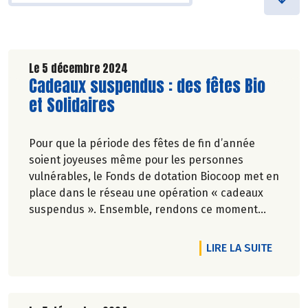
Le 5 décembre 2024
Lire la suite de l'article
Cadeaux suspendus : des fêtes Bio
et Solidaires
Pour que la période des fêtes de fin d’année
soient joyeuses même pour les personnes
vulnérables, le Fonds de dotation Biocoop met en
place dans le réseau une opération « cadeaux
suspendus ». Ensemble, rendons ce moment
festif pour tous !
DE L'A
LIRE LA SUITE