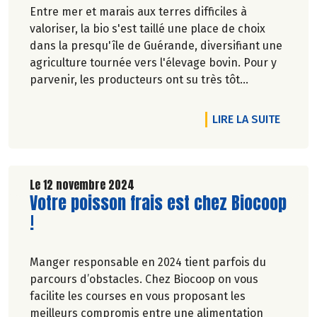
Entre mer et marais aux terres difficiles à
valoriser, la bio s'est taillé une place de choix
dans la presqu'île de Guérande, diversifiant une
agriculture tournée vers l'élevage bovin. Pour y
parvenir, les producteurs ont su très tôt
travailler les uns avec les autres. - Marie-Pierre
Chavel.
DE L'A
LIRE LA SUITE
Le 12 novembre 2024
Lire la suite de l'article
Votre poisson frais est chez Biocoop
!
Manger responsable en 2024 tient parfois du
parcours d’obstacles. Chez Biocoop on vous
facilite les courses en vous proposant les
meilleurs compromis entre une alimentation