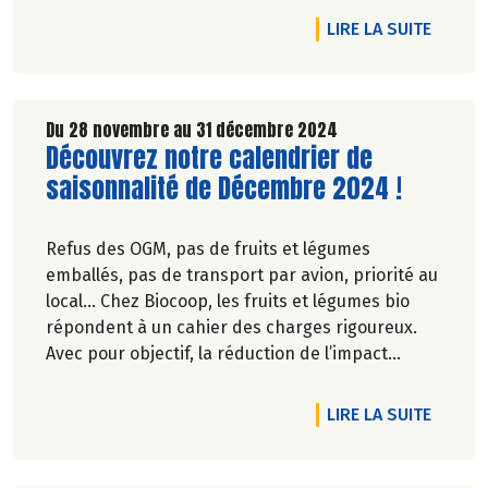
DE L'AR
LIRE LA SUITE
Du 28 novembre au 31 décembre 2024
Lire la suite de l'article
Découvrez notre calendrier de
saisonnalité de Décembre 2024 !
Refus des OGM, pas de fruits et légumes
emballés, pas de transport par avion, priorité au
local… Chez Biocoop, les fruits et légumes bio
répondent à un cahier des charges rigoureux.
Avec pour objectif, la réduction de l’impact
carbone et la préservation de
l’environnement. Parce que manger des produits
DE L'A
LIRE LA SUITE
de qualité rime avec respect de la saisonnalité,
Biocoop a élaboré un calendrier de saisonnalité
pour ses fruits et légumes bio.