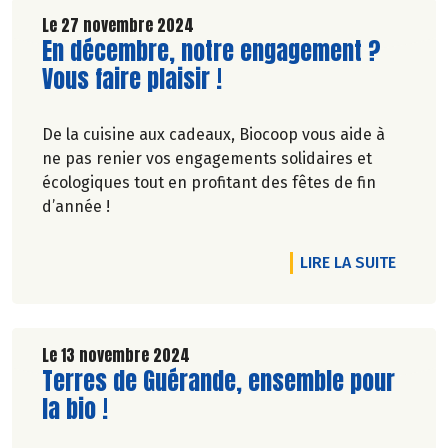
Découvrez celui de Décembre 2024 !
Le 27 novembre 2024
Lire la suite de l'article
En décembre, notre engagement ?
Vous faire plaisir !
De la cuisine aux cadeaux, Biocoop vous aide à
ne pas renier vos engagements solidaires et
écologiques tout en profitant des fêtes de fin
d’année !
DE L'A
LIRE LA SUITE
Le 13 novembre 2024
Lire la suite de l'article
Terres de Guérande, ensemble pour
la bio !