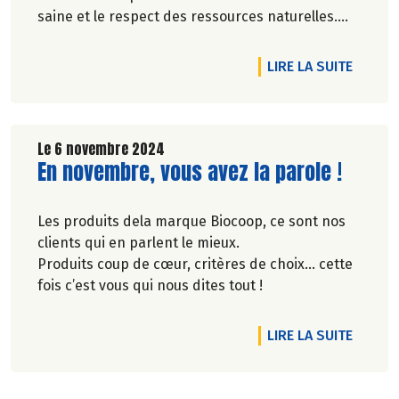
saine et le respect des ressources naturelles.
Dernière nouveauté en date : le poisson frais au
rayon libre-service !
DE L'A
LIRE LA SUITE
Le 6 novembre 2024
Lire la suite de l'article
En novembre, vous avez la parole !
Les produits dela marque Biocoop, ce sont nos
clients qui en parlent le mieux.
Produits coup de cœur, critères de choix… cette
fois c’est vous qui nous dites tout !
DE L'A
LIRE LA SUITE