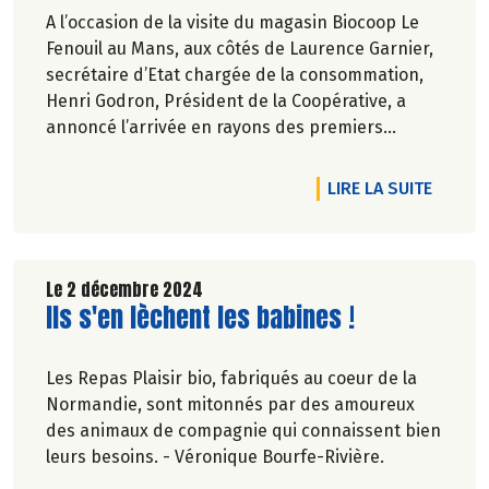
A l’occasion de la visite du magasin Biocoop Le
Fenouil au Mans, aux côtés de Laurence Garnier,
secrétaire d’Etat chargée de la consommation,
Henri Godron, Président de la Coopérative, a
annoncé l’arrivée en rayons des premiers
produits de la marque de Biocoop (MDB)
comportant le logo Origin’Info.
DE L'A
LIRE LA SUITE
Le 2 décembre 2024
Lire la suite de l'article
Ils s'en lèchent les babines !
Les Repas Plaisir bio, fabriqués au coeur de la
Normandie, sont mitonnés par des amoureux
des animaux de compagnie qui connaissent bien
leurs besoins. - Véronique Bourfe-Rivière.