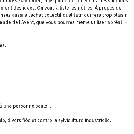
ent de se lamenter, mais plutôt de réfléchir à des solutions
rement des idées. On vous a listé les nôtres. À propos de
z aussi à l’achat collectif qualitatif qui fera trop plaisir
frande de l’Avent, que vous pourrez même utiliser après ! –
es.
 à une personne seule...
, diversifiée et contre la sylviculture industrielle.