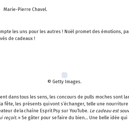
Marie-Pierre Chavel.
ompte les uns pour les autres ! Noël promet des émotions, parf
rivés de cadeaux !
© Getty Images.
vent dans tous les sens, les concours de pulls moches sont la
c la fête, les présents qui vont s’échanger, telle une nourritur
éateur de la chaîne Esprit Psy sur YouTube.
Le cadeau est souv
i reçoit.
» Se gâter pour se faire du bien… Une belle idée qu