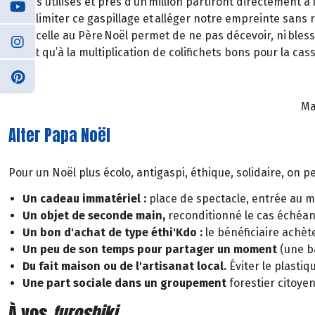
jamais utilisés et près d’un million partiront directement à
pour limiter ce gaspillage et alléger notre empreinte sans r
liste, celle au Père Noël permet de ne pas décevoir, ni bless
plutôt qu’à la multiplication de colifichets bons pour la c
Ma
Alter Papa Noël
Pour un Noël plus écolo, antigaspi, éthique, solidaire, on peu
Un cadeau immatériel :
place de spectacle, entrée au mu
Un objet de seconde main,
reconditionné le cas échéan
Un bon d'achat de type éthi'Kdo :
le bénéficiaire achèt
Un peu de son temps pour partager un moment
(une ba
Du fait maison ou de l'artisanat local.
Éviter le plastiqu
Une part sociale dans un groupement
forestier citoye
À vos
furoshiki