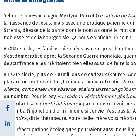
Selon l’ethno-sociologue Martyne Perrot (
Le cadeau de Noël
la naissance de Jésus, mais avec une pratique païenne qui r
Strenia, déesse de la santé dont le nom a donné le mot « étr
noblesse et de la bourgeoisie. Ça nous en bûche un coin !
Au XIXe siècle, les familles bien nées avaient pris l’habitu
s’est démocratisé après la Seconde Guerre mondiale, quand
de souffrance elles méritaient bien elles aussi de faire la 
Au XXIe siècle, plus de 300 millions de cadeaux (source : 
placard ou sont revendus, la dinde à peine refroidie. Parce
silence, compenser une absence, et alors laisser un goût am
en nombre. Pour le psy, «
le cadeau véritablement généreux 
en gardant sa «
liberté intérieure
» parce que recevoir ne v
souvent à l’injonction d’offrir même si l’envie n’est pas là. 
ressentis
», dit le thérapeute. Votre belle-mère vous méprise
Des préoccupations écologiques pourraient aussi nous limi