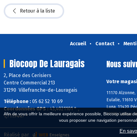
Retour à la liste
Accueil
Contact
Menti
Biocoop De Lauragais
Nous suiv
2, Place des Cerisiers
Votre magasi
Centre Commercial 213
31290 Villefranche-de-Lauragais
11170 Alzonne, 
Eulalie, 11610 
Téléphone :
05 62 52 10 69
Luna, 11420 Péc
Coordonnées GPS :
43,4021101 ° ,
Afin de vous offrir la meilleure expérience possible, Biocoop utilise d
11170 Carlipa,
1,7119447 °
vous proposer une navigation personnal
En savoi
Réalisé par