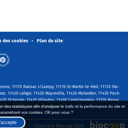
n des cookies
Plan du site
ens, 11170 Raissac s/Lampy, 11170 St-Martin-le-Vieil, 11170 Ste-
ac, 11420 Lafage, 11420 Mayreville, 11420 Molandier, 11420 Pech-
420 St-Sernin, 11420 Villautou, 11400 Castelnaudary, 11320 Airoux,
 des statistiques afin d'analyser le trafic et la performance du site et
ède-Lauragais, 11400 Les Brunels
paramétrant vos cookies. OK pour vous ?
'accepte
seau Biocoop
Copyright Biocoop 2026