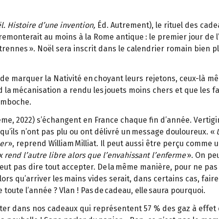
. Histoire d’une invention,
Éd. Autrement), le rituel des cade
emonterait au moins à la Rome antique : le premier jour de l’a
ennes ». Noël sera inscrit dans le calendrier romain bien plu
de de marquer la Nativité en choyant leurs rejetons, ceux-là 
 la mécanisation a rendu les jouets moins chers et que les f
bamboche.
Ademe, 2022) s’échangent en France chaque fin d’année. Vertig
 qu’ils n’ont pas plu ou ont délivré un message douloureux. «
er
», reprend William Milliat. Il peut aussi être perçu comme un
rend l’autre libre alors que l’envahissant l’enferme
». On peu
eut pas dire tout accepter. De la même manière, pour ne pas 
Alors qu’arriver les mains vides serait, dans certains cas, fair
 toute l’année ? Vlan ! Pas de cadeau, elle saura pourquoi.
ter dans nos cadeaux qui représentent 57 % des gaz à effet 