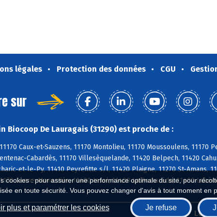
ons légales
Protection des données
CGU
Gestio
re sur
n Biocoop De Lauragais (31290) est proche de :
11170 Caux-et-Sauzens, 11170 Montolieu, 11170 Moussoulens, 11170 Pez
Ventenac-Cabardès, 11170 Villesèquelande, 11420 Belpech, 11420 Cahuz
haric-et-le-Py, 11410 Peyrefitte s/l, 11420 Plaigne, 11270 St-Amans, 11
es cookies : pour assurer une performance optimale du site, pour récolter
 11170 Cenne-Monestiés, 11400 Issel, 11400 La Pomarède, 11400 Labéc
isée en toute sécurité. Vous pouvez changer d'avis à tout moment en 
r plus et paramétrer les cookies
Je refuse
J
Biocoop.fr
Le ré