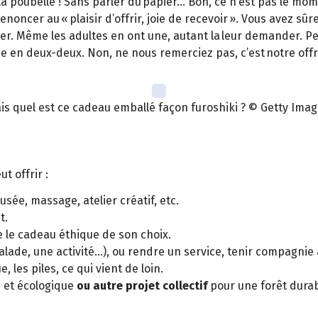
 la poubelle ! Sans parler du papier… Bon, ce n’est pas le mom
enoncer au « plaisir d’offrir, joie de recevoir ». Vous avez sû
er. Même les adultes en ont une, autant la leur demander. Pense
asse en deux-deux. Non, ne nous remerciez pas, c’est notre of
is quel est ce cadeau emballé façon furoshiki ? © Getty Imag
t offrir :
sée, massage, atelier créatif, etc.
t.
e le cadeau éthique de son choix.
lade, une activité...), ou rendre un service, tenir compagnie
e, les piles, ce qui vient de loin.
n et écologique
ou autre projet collectif
pour une forêt durable