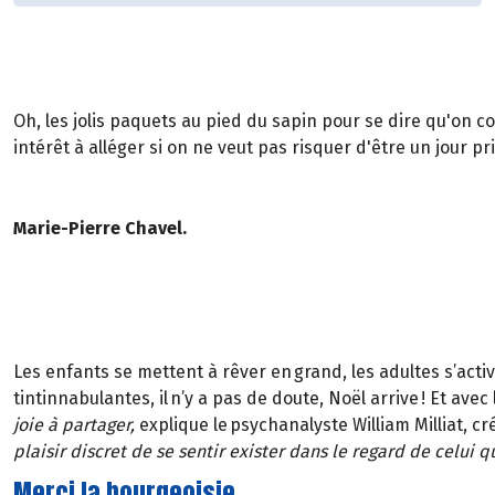
Oh, les jolis paquets au pied du sapin pour se dire qu'on c
intérêt à alléger si on ne veut pas risquer d'être un jour p
Marie-Pierre Chavel.
Les enfants se mettent à rêver en grand, les adultes s’acti
tintinnabulantes, il n’y a pas de doute, Noël arrive ! Et ave
joie à partager,
explique le psychanalyste William Milliat, cr
plaisir discret de se sentir exister dans le regard de celui qu
Merci la bourgeoisie