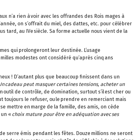
aux n’a rien à voir avec les offrandes des Rois mages à
nnée, on s’offrait du miel, des dattes, etc. pour célébrer
s tard, au IVe siècle. Sa forme actuelle nous vient de la
mêmes qui prolongeront leur destinée. L’usage
amilles modestes ont considéré qu’après cinq ans
ineux ! D’autant plus que beaucoup finissent dans un
Un cadeau peut masquer certaines tensions, acheter un
 outil de contrôle, de domination, surtout s’il est cher ou
t toujours le refuser, ou le prendre en remerciant mais
se mettre en marge de la famille, des amis, on cède
e un «
choix mature pour être en adéquation avec ses
de serre émis pendant les fêtes. Douze millions ne seront