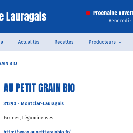
e Lauragais
Prochaine ouver
Vendredi :
da
Actualités
Recettes
Producteurs
RAIN BIO
AU PETIT GRAIN BIO
31290
-
Montclar-Lauragais
Farines, Légumineuses
http://www.aupetitgrainbio.fr/