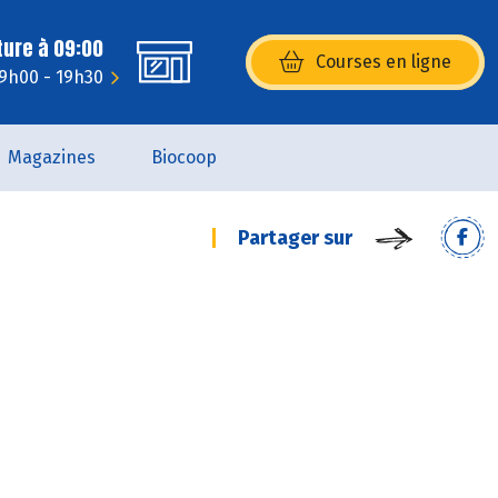
ture à 09:00
Courses en ligne
(s’ouvre dans une nouvelle fenêtr
 9h00 - 19h30
Magazines
Biocoop
Partager sur