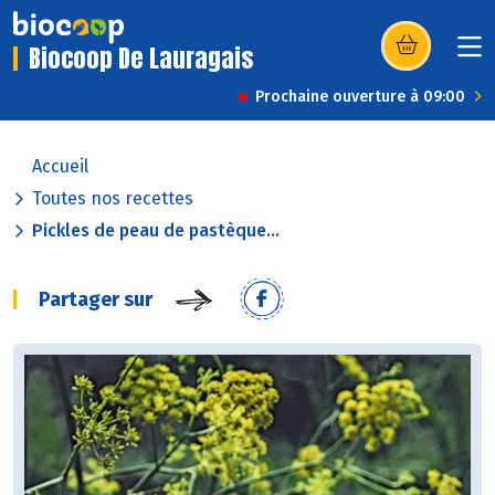
Biocoop De Lauragais
(s’ouvre dans u
Prochaine ouverture à 09:00
Accueil
Toutes nos recettes
Pickles de peau de pastèque...
Partager sur