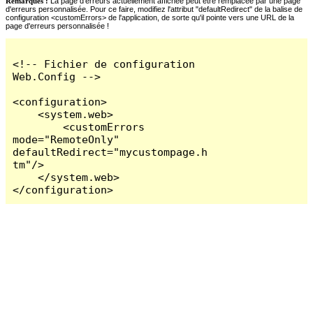
Remarques :
La page d'erreurs actuellement affichée peut être remplacée par une page
d'erreurs personnalisée. Pour ce faire, modifiez l'attribut "defaultRedirect" de la balise de
configuration <customErrors> de l'application, de sorte qu'il pointe vers une URL de la
page d'erreurs personnalisée !
<!-- Fichier de configuration 
Web.Config -->

<configuration>

    <system.web>

        <customErrors 
mode="RemoteOnly" 
defaultRedirect="mycustompage.h
tm"/>

    </system.web>

</configuration>