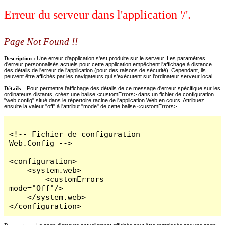
Erreur du serveur dans l'application '/'.
Page Not Found !!
Description :
Une erreur d'application s'est produite sur le serveur. Les paramètres
d'erreur personnalisés actuels pour cette application empêchent l'affichage à distance
des détails de l'erreur de l'application (pour des raisons de sécurité). Cependant, ils
peuvent être affichés par les navigateurs qui s'exécutent sur l'ordinateur serveur local.
Détails =
Pour permettre l'affichage des détails de ce message d'erreur spécifique sur les
ordinateurs distants, créez une balise <customErrors> dans un fichier de configuration
"web.config" situé dans le répertoire racine de l'application Web en cours. Attribuez
ensuite la valeur "off" à l'attribut "mode" de cette balise <customErrors>.
<!-- Fichier de configuration 
Web.Config -->

<configuration>

    <system.web>

        <customErrors 
mode="Off"/>

    </system.web>

</configuration>