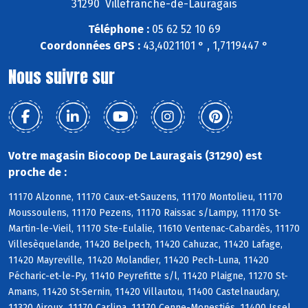
31290 Villefranche-de-Lauragais
Téléphone :
05 62 52 10 69
Coordonnées GPS :
43,4021101 ° , 1,7119447 °
Nous suivre sur
Votre magasin Biocoop De Lauragais (31290) est
proche de :
11170 Alzonne, 11170 Caux-et-Sauzens, 11170 Montolieu, 11170
Moussoulens, 11170 Pezens, 11170 Raissac s/Lampy, 11170 St-
Martin-le-Vieil, 11170 Ste-Eulalie, 11610 Ventenac-Cabardès, 11170
Villesèquelande, 11420 Belpech, 11420 Cahuzac, 11420 Lafage,
11420 Mayreville, 11420 Molandier, 11420 Pech-Luna, 11420
Pécharic-et-le-Py, 11410 Peyrefitte s/l, 11420 Plaigne, 11270 St-
Amans, 11420 St-Sernin, 11420 Villautou, 11400 Castelnaudary,
11320 Airoux, 11170 Carlipa, 11170 Cenne-Monestiés, 11400 Issel,