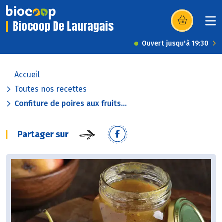
Biocoop De Lauragais
(s’ouvre dans u
Ouvert jusqu'à 19:30
Accueil
Toutes nos recettes
Confiture de poires aux fruits...
Partager sur