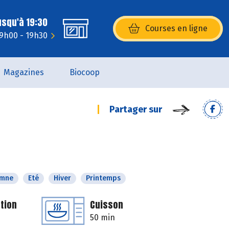
usqu'à 19:30
Courses en ligne
(s’ouvre dans une nouvelle fenêtr
 9h00 - 19h30
Magazines
Biocoop
Partager sur
omne
Eté
Hiver
Printemps
tion
Cuisson
50 min