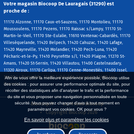
Votre magasin Biocoop De Lauragais (31290) est
proche de :
11170 Alzonne, 11170 Caux-et-Sauzens, 11170 Montolieu, 11170
Moussoulens, 11170 Pezens, 11170 Raissac s/Lampy, 11170 St-
Martin-le-Vieil, 11170 Ste-Eulalie, 11610 Ventenac-Cabardès, 11170
Villesèquelande, 11420 Belpech, 11420 Cahuzac, 11420 Lafage,
11420 Mayreville, 11420 Molandier, 11420 Pech-Luna, 11420
Pécharic-et-le-Py, 11410 Peyrefitte s/l, 11420 Plaigne, 11270 St-
Amans, 11420 St-Sernin, 11420 Villautou, 11400 Castelnaudary,
11320 Airoux, 11170 Carlipa, 11170 Cenne-Monestiés, 11400 Issel,
11400 La Pomarède, 11400 Labécède-Lauragais, 11400 Les
Afin de vous offrir la meilleure expérience possible, Biocoop utilise
Brunels
des cookies : pour assurer une performance optimale du site, pour
récolter des statistiques afin d'analyser le trafic et la performance
du site et vous proposer une navigation personnalisée en toute
sécurité. Vous pouvez changer d'avis à tout moment en
Biocoop.fr
Le réseau Biocoop
paramétrant vos cookies. OK pour vous ?
Copyright Biocoop 2026
En savoir plus et paramétrer les cookies