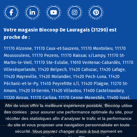
Votre magasin Biocoop De Lauragais (31290) est
proche de :
11170 Alzonne, 11170 Caux-et-Sauzens, 11170 Montolieu, 11170
Moussoulens, 11170 Pezens, 11170 Raissac s/Lampy, 11170 St-
Martin-le-Vieil, 11170 Ste-Eulalie, 11610 Ventenac-Cabardès, 11170
Villesèquelande, 11420 Belpech, 11420 Cahuzac, 11420 Lafage,
11420 Mayreville, 11420 Molandier, 11420 Pech-Luna, 11420
Pécharic-et-le-Py, 11410 Peyrefitte s/l, 11420 Plaigne, 11270 St-
Amans, 11420 St-Sernin, 11420 Villautou, 11400 Castelnaudary,
11320 Airoux, 11170 Carlipa, 11170 Cenne-Monestiés, 11400 Issel,
11400 La Pomarède, 11400 Labécède-Lauragais, 11400 Les
Afin de vous offrir la meilleure expérience possible, Biocoop utilise
Brunels
des cookies : pour assurer une performance optimale du site, pour
récolter des statistiques afin d'analyser le trafic et la performance
du site et vous proposer une navigation personnalisée en toute
sécurité. Vous pouvez changer d'avis à tout moment en
Biocoop.fr
Le réseau Biocoop