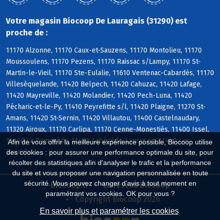
Votre magasin Biocoop De Lauragais (31290) est
proche de :
11170 Alzonne, 11170 Caux-et-Sauzens, 11170 Montolieu, 11170
Moussoulens, 11170 Pezens, 11170 Raissac s/Lampy, 11170 St-
Martin-le-Vieil, 11170 Ste-Eulalie, 11610 Ventenac-Cabardès, 11170
Villesèquelande, 11420 Belpech, 11420 Cahuzac, 11420 Lafage,
11420 Mayreville, 11420 Molandier, 11420 Pech-Luna, 11420
Pécharic-et-le-Py, 11410 Peyrefitte s/l, 11420 Plaigne, 11270 St-
Amans, 11420 St-Sernin, 11420 Villautou, 11400 Castelnaudary,
11320 Airoux, 11170 Carlipa, 11170 Cenne-Monestiés, 11400 Issel,
11400 La Pomarède, 11400 Labécède-Lauragais, 11400 Les
Afin de vous offrir la meilleure expérience possible, Biocoop utilise
Brunels
des cookies : pour assurer une performance optimale du site, pour
récolter des statistiques afin d'analyser le trafic et la performance
du site et vous proposer une navigation personnalisée en toute
sécurité. Vous pouvez changer d'avis à tout moment en
Biocoop.fr
Le réseau Biocoop
paramétrant vos cookies. OK pour vous ?
Copyright Biocoop 2026
En savoir plus et paramétrer les cookies