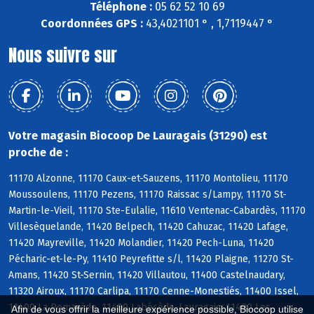
Téléphone :
05 62 52 10 69
Coordonnées GPS :
43,4021101 ° , 1,7119447 °
Nous suivre sur
Votre magasin Biocoop De Lauragais (31290) est
proche de :
11170 Alzonne, 11170 Caux-et-Sauzens, 11170 Montolieu, 11170
Moussoulens, 11170 Pezens, 11170 Raissac s/Lampy, 11170 St-
Martin-le-Vieil, 11170 Ste-Eulalie, 11610 Ventenac-Cabardès, 11170
Villesèquelande, 11420 Belpech, 11420 Cahuzac, 11420 Lafage,
11420 Mayreville, 11420 Molandier, 11420 Pech-Luna, 11420
Pécharic-et-le-Py, 11410 Peyrefitte s/l, 11420 Plaigne, 11270 St-
Amans, 11420 St-Sernin, 11420 Villautou, 11400 Castelnaudary,
11320 Airoux, 11170 Carlipa, 11170 Cenne-Monestiés, 11400 Issel,
11400 La Pomarède, 11400 Labécède-Lauragais, 11400 Les
Afin de vous offrir la meilleure expérience possible, Biocoop utilise