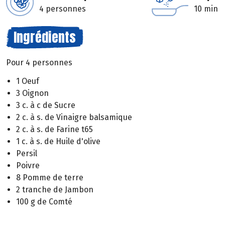
4 personnes
10 min
Ingrédients
Pour 4 personnes
1 Oeuf
3 Oignon
3 c. à c de Sucre
2 c. à s. de Vinaigre balsamique
2 c. à s. de Farine t65
1 c. à s. de Huile d'olive
Persil
Poivre
8 Pomme de terre
2 tranche de Jambon
100 g de Comté