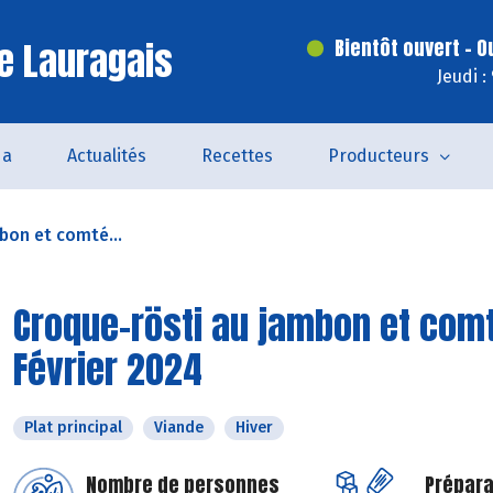
e Lauragais
Bientôt ouvert - O
Jeudi :
da
Actualités
Recettes
Producteurs
bon et comté...
Croque-rösti au jambon et comt
Février 2024
Plat principal
Viande
Hiver
Nombre de personnes
Prépara