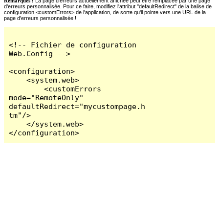
Remarques :
La page d'erreurs actuellement affichée peut être remplacée par une page
d'erreurs personnalisée. Pour ce faire, modifiez l'attribut "defaultRedirect" de la balise de
configuration <customErrors> de l'application, de sorte qu'il pointe vers une URL de la
page d'erreurs personnalisée !
<!-- Fichier de configuration 
Web.Config -->

<configuration>

    <system.web>

        <customErrors 
mode="RemoteOnly" 
defaultRedirect="mycustompage.h
tm"/>

    </system.web>

</configuration>