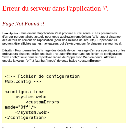
Erreur du serveur dans l'application '/'.
Page Not Found !!
Description :
Une erreur d'application s'est produite sur le serveur. Les paramètres
d'erreur personnalisés actuels pour cette application empêchent l'affichage à distance
des détails de l'erreur de l'application (pour des raisons de sécurité). Cependant, ils
peuvent être affichés par les navigateurs qui s'exécutent sur l'ordinateur serveur local.
Détails =
Pour permettre l'affichage des détails de ce message d'erreur spécifique sur les
ordinateurs distants, créez une balise <customErrors> dans un fichier de configuration
"web.config" situé dans le répertoire racine de l'application Web en cours. Attribuez
ensuite la valeur "off" à l'attribut "mode" de cette balise <customErrors>.
<!-- Fichier de configuration 
Web.Config -->

<configuration>

    <system.web>

        <customErrors 
mode="Off"/>

    </system.web>

</configuration>