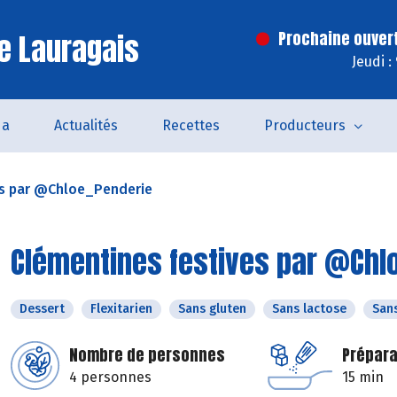
e Lauragais
Prochaine ouver
Jeudi :
da
Actualités
Recettes
Producteurs
es par @Chloe_Penderie
Clémentines festives par @Chl
Dessert
Flexitarien
Sans gluten
Sans lactose
San
Nombre de personnes
Prépara
4 personnes
15 min