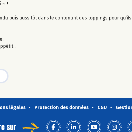
rs !
ndu puis aussitôt dans le contenant des toppings pour qu’il
e.
ppétit !
ons légales
Protection des données
CGU
Gestio
re sur