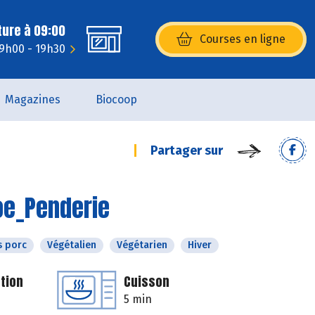
ture à 09:00
Courses en ligne
(s’ouvre dans une nouvelle fenêtr
 9h00 - 19h30
Magazines
Biocoop
Partager sur
oe_Penderie
s porc
Végétalien
Végétarien
Hiver
tion
Cuisson
5 min