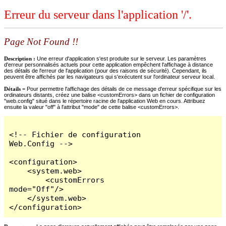
Erreur du serveur dans l'application '/'.
Page Not Found !!
Description :
Une erreur d'application s'est produite sur le serveur. Les paramètres
d'erreur personnalisés actuels pour cette application empêchent l'affichage à distance
des détails de l'erreur de l'application (pour des raisons de sécurité). Cependant, ils
peuvent être affichés par les navigateurs qui s'exécutent sur l'ordinateur serveur local.
Détails =
Pour permettre l'affichage des détails de ce message d'erreur spécifique sur les
ordinateurs distants, créez une balise <customErrors> dans un fichier de configuration
"web.config" situé dans le répertoire racine de l'application Web en cours. Attribuez
ensuite la valeur "off" à l'attribut "mode" de cette balise <customErrors>.
<!-- Fichier de configuration 
Web.Config -->

<configuration>

    <system.web>

        <customErrors 
mode="Off"/>

    </system.web>

</configuration>