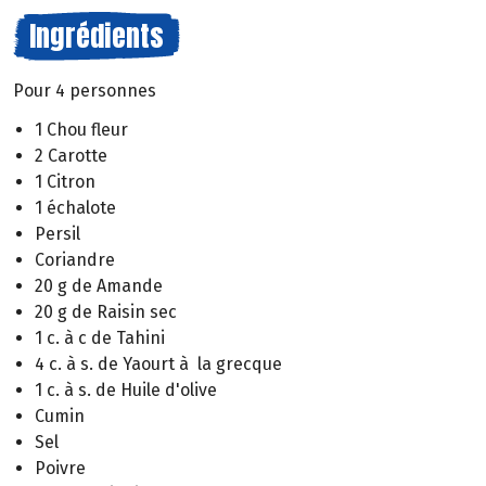
Ingrédients
Pour 4 personnes
1 Chou fleur
2 Carotte
1 Citron
1 échalote
Persil
Coriandre
20 g de Amande
20 g de Raisin sec
1 c. à c de Tahini
4 c. à s. de Yaourt à la grecque
1 c. à s. de Huile d'olive
Cumin
Sel
Poivre