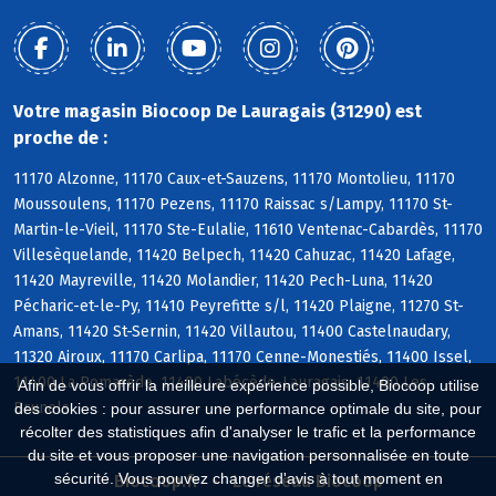
Votre magasin Biocoop De Lauragais (31290) est
proche de :
11170 Alzonne, 11170 Caux-et-Sauzens, 11170 Montolieu, 11170
Moussoulens, 11170 Pezens, 11170 Raissac s/Lampy, 11170 St-
Martin-le-Vieil, 11170 Ste-Eulalie, 11610 Ventenac-Cabardès, 11170
Villesèquelande, 11420 Belpech, 11420 Cahuzac, 11420 Lafage,
11420 Mayreville, 11420 Molandier, 11420 Pech-Luna, 11420
Pécharic-et-le-Py, 11410 Peyrefitte s/l, 11420 Plaigne, 11270 St-
Amans, 11420 St-Sernin, 11420 Villautou, 11400 Castelnaudary,
11320 Airoux, 11170 Carlipa, 11170 Cenne-Monestiés, 11400 Issel,
11400 La Pomarède, 11400 Labécède-Lauragais, 11400 Les
Afin de vous offrir la meilleure expérience possible, Biocoop utilise
Brunels
des cookies : pour assurer une performance optimale du site, pour
récolter des statistiques afin d'analyser le trafic et la performance
du site et vous proposer une navigation personnalisée en toute
sécurité. Vous pouvez changer d'avis à tout moment en
Biocoop.fr
Le réseau Biocoop