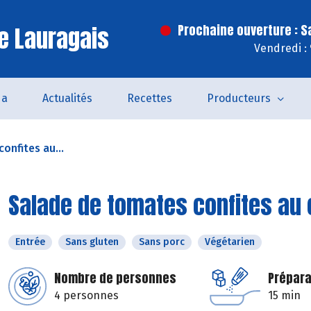
e Lauragais
Prochaine ouverture : 
Vendredi :
da
Actualités
Recettes
Producteurs
onfites au...
Salade de tomates confites au 
Entrée
Sans gluten
Sans porc
Végétarien
Nombre de personnes
Prépara
4 personnes
15 min