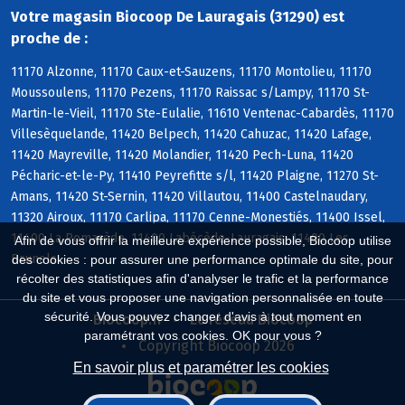
Votre magasin Biocoop De Lauragais (31290) est
proche de :
11170 Alzonne, 11170 Caux-et-Sauzens, 11170 Montolieu, 11170
Moussoulens, 11170 Pezens, 11170 Raissac s/Lampy, 11170 St-
Martin-le-Vieil, 11170 Ste-Eulalie, 11610 Ventenac-Cabardès, 11170
Villesèquelande, 11420 Belpech, 11420 Cahuzac, 11420 Lafage,
11420 Mayreville, 11420 Molandier, 11420 Pech-Luna, 11420
Pécharic-et-le-Py, 11410 Peyrefitte s/l, 11420 Plaigne, 11270 St-
Amans, 11420 St-Sernin, 11420 Villautou, 11400 Castelnaudary,
11320 Airoux, 11170 Carlipa, 11170 Cenne-Monestiés, 11400 Issel,
11400 La Pomarède, 11400 Labécède-Lauragais, 11400 Les
Afin de vous offrir la meilleure expérience possible, Biocoop utilise
Brunels
des cookies : pour assurer une performance optimale du site, pour
récolter des statistiques afin d'analyser le trafic et la performance
du site et vous proposer une navigation personnalisée en toute
sécurité. Vous pouvez changer d'avis à tout moment en
Biocoop.fr
Le réseau Biocoop
paramétrant vos cookies. OK pour vous ?
Copyright Biocoop 2026
En savoir plus et paramétrer les cookies