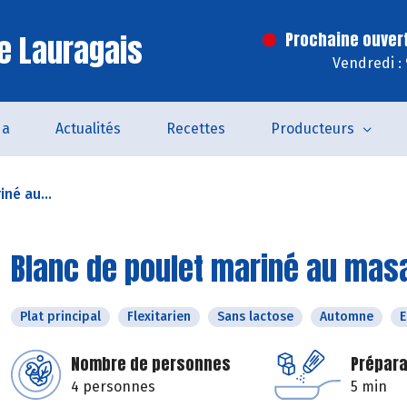
e Lauragais
Prochaine ouver
Vendredi :
da
Actualités
Recettes
Producteurs
né au...
Blanc de poulet mariné au masa
Plat principal
Flexitarien
Sans lactose
Automne
E
Nombre de personnes
Prépara
4 personnes
5 min