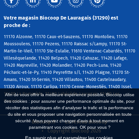
Votre magasin Biocoop De Lauragais (31290) est
proche de :
11170 Alzonne, 11170 Caux-et-Sauzens, 11170 Montolieu, 11170
Moussoulens, 11170 Pezens, 11170 Raissac s/Lampy, 11170 St-
Martin-le-Vieil, 11170 Ste-Eulalie, 11610 Ventenac-Cabardès, 11170
Villesèquelande, 11420 Belpech, 11420 Cahuzac, 11420 Lafage,
11420 Mayreville, 11420 Molandier, 11420 Pech-Luna, 11420
Pécharic-et-le-Py, 11410 Peyrefitte s/l, 11420 Plaigne, 11270 St-
Amans, 11420 St-Sernin, 11420 Villautou, 11400 Castelnaudary,
11320 Airoux, 11170 Carlipa, 11170 Cenne-Monestiés, 11400 Issel,
11400 La Pomarède, 11400 Labécède-Lauragais, 11400 Les
Afin de vous offrir la meilleure expérience possible, Biocoop utilise
Brunels
des cookies : pour assurer une performance optimale du site, pour
récolter des statistiques afin d'analyser le trafic et la performance
du site et vous proposer une navigation personnalisée en toute
sécurité. Vous pouvez changer d'avis à tout moment en
Biocoop.fr
Le réseau Biocoop
paramétrant vos cookies. OK pour vous ?
Copyright Biocoop 2026
En savoir plus et paramétrer les cookies