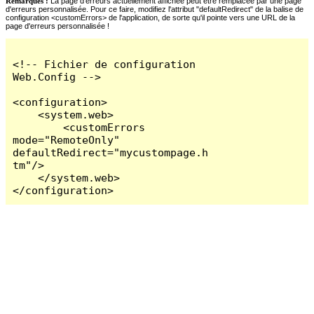
Remarques :
La page d'erreurs actuellement affichée peut être remplacée par une page
d'erreurs personnalisée. Pour ce faire, modifiez l'attribut "defaultRedirect" de la balise de
configuration <customErrors> de l'application, de sorte qu'il pointe vers une URL de la
page d'erreurs personnalisée !
<!-- Fichier de configuration 
Web.Config -->

<configuration>

    <system.web>

        <customErrors 
mode="RemoteOnly" 
defaultRedirect="mycustompage.h
tm"/>

    </system.web>

</configuration>