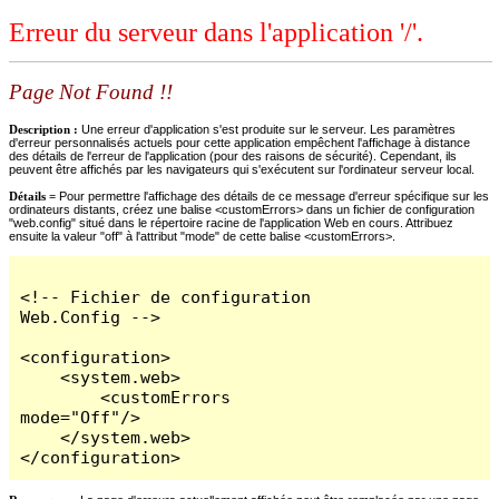
Erreur du serveur dans l'application '/'.
Page Not Found !!
Description :
Une erreur d'application s'est produite sur le serveur. Les paramètres
d'erreur personnalisés actuels pour cette application empêchent l'affichage à distance
des détails de l'erreur de l'application (pour des raisons de sécurité). Cependant, ils
peuvent être affichés par les navigateurs qui s'exécutent sur l'ordinateur serveur local.
Détails =
Pour permettre l'affichage des détails de ce message d'erreur spécifique sur les
ordinateurs distants, créez une balise <customErrors> dans un fichier de configuration
"web.config" situé dans le répertoire racine de l'application Web en cours. Attribuez
ensuite la valeur "off" à l'attribut "mode" de cette balise <customErrors>.
<!-- Fichier de configuration 
Web.Config -->

<configuration>

    <system.web>

        <customErrors 
mode="Off"/>

    </system.web>

</configuration>