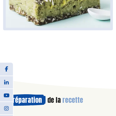
Préparation
de la
recette