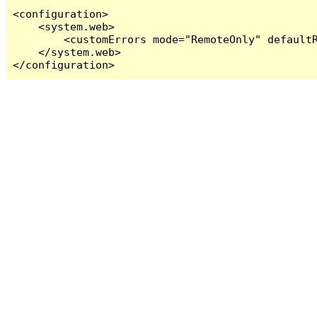
<configuration>

    <system.web>

        <customErrors mode="RemoteOnly" defaultR
    </system.web>

</configuration>