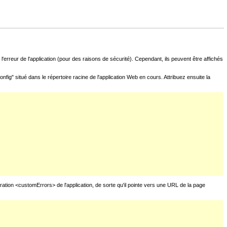
l'erreur de l'application (pour des raisons de sécurité). Cependant, ils peuvent être affichés
fig" situé dans le répertoire racine de l'application Web en cours. Attribuez ensuite la
uration <customErrors> de l'application, de sorte qu'il pointe vers une URL de la page