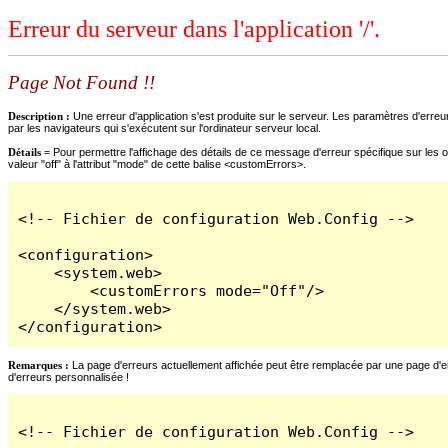
Erreur du serveur dans l'application '/'.
Page Not Found !!
Description :
Une erreur d'application s'est produite sur le serveur. Les paramètres d'erreur
par les navigateurs qui s'exécutent sur l'ordinateur serveur local.
Détails =
Pour permettre l'affichage des détails de ce message d'erreur spécifique sur les o
valeur "off" à l'attribut "mode" de cette balise <customErrors>.
<!-- Fichier de configuration Web.Config -->

<configuration>

    <system.web>

        <customErrors mode="Off"/>

    </system.web>

</configuration>
Remarques :
La page d'erreurs actuellement affichée peut être remplacée par une page d'erre
d'erreurs personnalisée !
<!-- Fichier de configuration Web.Config -->
