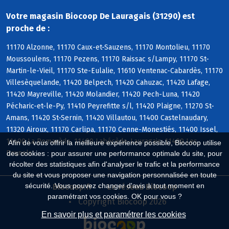
Votre magasin Biocoop De Lauragais (31290) est
proche de :
11170 Alzonne, 11170 Caux-et-Sauzens, 11170 Montolieu, 11170
Moussoulens, 11170 Pezens, 11170 Raissac s/Lampy, 11170 St-
Martin-le-Vieil, 11170 Ste-Eulalie, 11610 Ventenac-Cabardès, 11170
Villesèquelande, 11420 Belpech, 11420 Cahuzac, 11420 Lafage,
11420 Mayreville, 11420 Molandier, 11420 Pech-Luna, 11420
Pécharic-et-le-Py, 11410 Peyrefitte s/l, 11420 Plaigne, 11270 St-
Amans, 11420 St-Sernin, 11420 Villautou, 11400 Castelnaudary,
11320 Airoux, 11170 Carlipa, 11170 Cenne-Monestiés, 11400 Issel,
11400 La Pomarède, 11400 Labécède-Lauragais, 11400 Les
Afin de vous offrir la meilleure expérience possible, Biocoop utilise
Brunels
des cookies : pour assurer une performance optimale du site, pour
récolter des statistiques afin d'analyser le trafic et la performance
du site et vous proposer une navigation personnalisée en toute
sécurité. Vous pouvez changer d'avis à tout moment en
Biocoop.fr
Le réseau Biocoop
paramétrant vos cookies. OK pour vous ?
Copyright Biocoop 2026
En savoir plus et paramétrer les cookies