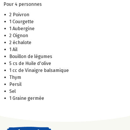
Pour 4 personnes
2 Poivron
1 Courgette
1 Aubergine
2 Oignon
2 échalote
1 Ail
Bouillon de légumes
5 cs de Huile d'olive
1 cc de Vinaigre balsamique
Thym
Persil
Sel
1 Graine germée