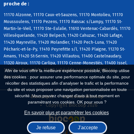
proche de :
11170 Alzonne, 11170 Caux-et-Sauzens, 11170 Montolieu, 11170
Moussoulens, 11170 Pezens, 11170 Raissac s/Lampy, 11170 St-
Martin-le-Vieil, 11170 Ste-Eulalie, 11610 Ventenac-Cabardès, 11170
Villesèquelande, 11420 Belpech, 11420 Cahuzac, 11420 Lafage,
11420 Mayreville, 11420 Molandier, 11420 Pech-Luna, 11420
Pécharic-et-le-Py, 11410 Peyrefitte s/l, 11420 Plaigne, 11270 St-
Amans, 11420 St-Sernin, 11420 Villautou, 11400 Castelnaudary,
11320 Airoux, 11170 Carlipa, 11170 Cenne-Monestiés, 11400 Issel,
11400 La Pomarède, 11400 Labécède-Lauragais, 11400 Les
Afin de vous offrir la meilleure expérience possible, Biocoop utilise
Brunels
des cookies : pour assurer une performance optimale du site, pour
récolter des statistiques afin d'analyser le trafic et la performance
du site et vous proposer une navigation personnalisée en toute
sécurité. Vous pouvez changer d'avis à tout moment en
Biocoop.fr
Le réseau Biocoop
paramétrant vos cookies. OK pour vous ?
Copyright Biocoop 2026
En savoir plus et paramétrer les cookies
Je refuse
J'accepte
Réalisé par