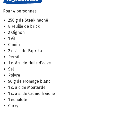
Pour 4 personnes
250 g de Steak haché
8 Feuille de brick
2 Oignon
1 Ail
Cumin
2 c. à c de Paprika
Persil
1 c. à s. de Huile d'olive
Sel
Poivre
50 g de Fromage blanc
1 c. à c de Moutarde
1 c. à s. de Crème fraîche
1 échalote
Curry