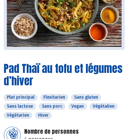
Pad Thaï au tofu et légumes
d’hiver
Plat principal
Flexitarien
Sans gluten
Sans lactose
Sans porc
Vegan
Végétalien
Végétarien
Hiver
Nombre de personnes