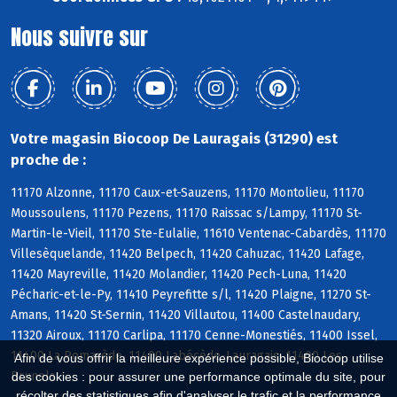
Nous suivre sur
Votre magasin Biocoop De Lauragais (31290) est
proche de :
11170 Alzonne, 11170 Caux-et-Sauzens, 11170 Montolieu, 11170
Moussoulens, 11170 Pezens, 11170 Raissac s/Lampy, 11170 St-
Martin-le-Vieil, 11170 Ste-Eulalie, 11610 Ventenac-Cabardès, 11170
Villesèquelande, 11420 Belpech, 11420 Cahuzac, 11420 Lafage,
11420 Mayreville, 11420 Molandier, 11420 Pech-Luna, 11420
Pécharic-et-le-Py, 11410 Peyrefitte s/l, 11420 Plaigne, 11270 St-
Amans, 11420 St-Sernin, 11420 Villautou, 11400 Castelnaudary,
11320 Airoux, 11170 Carlipa, 11170 Cenne-Monestiés, 11400 Issel,
11400 La Pomarède, 11400 Labécède-Lauragais, 11400 Les
Afin de vous offrir la meilleure expérience possible, Biocoop utilise
Brunels
des cookies : pour assurer une performance optimale du site, pour
récolter des statistiques afin d'analyser le trafic et la performance