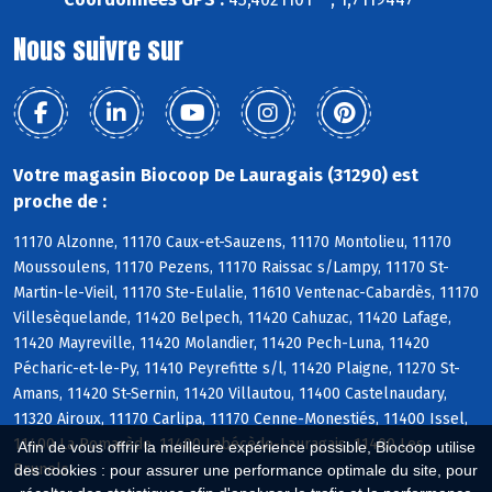
Nous suivre sur
Votre magasin Biocoop De Lauragais (31290) est
proche de :
11170 Alzonne, 11170 Caux-et-Sauzens, 11170 Montolieu, 11170
Moussoulens, 11170 Pezens, 11170 Raissac s/Lampy, 11170 St-
Martin-le-Vieil, 11170 Ste-Eulalie, 11610 Ventenac-Cabardès, 11170
Villesèquelande, 11420 Belpech, 11420 Cahuzac, 11420 Lafage,
11420 Mayreville, 11420 Molandier, 11420 Pech-Luna, 11420
Pécharic-et-le-Py, 11410 Peyrefitte s/l, 11420 Plaigne, 11270 St-
Amans, 11420 St-Sernin, 11420 Villautou, 11400 Castelnaudary,
11320 Airoux, 11170 Carlipa, 11170 Cenne-Monestiés, 11400 Issel,
11400 La Pomarède, 11400 Labécède-Lauragais, 11400 Les
Afin de vous offrir la meilleure expérience possible, Biocoop utilise
Brunels
des cookies : pour assurer une performance optimale du site, pour