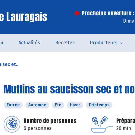
e Lauragais
Prochaine ouverture :
Dima
da
Actualités
Recettes
Producteurs
 sec et...
Muffins au saucisson sec et no
Entrée
Automne
Eté
Hiver
Printemps
Nombre de personnes
Prépara
6 personnes
20 min