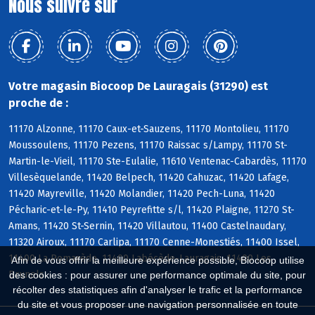
Nous suivre sur
Votre magasin Biocoop De Lauragais (31290) est
proche de :
11170 Alzonne, 11170 Caux-et-Sauzens, 11170 Montolieu, 11170
Moussoulens, 11170 Pezens, 11170 Raissac s/Lampy, 11170 St-
Martin-le-Vieil, 11170 Ste-Eulalie, 11610 Ventenac-Cabardès, 11170
Villesèquelande, 11420 Belpech, 11420 Cahuzac, 11420 Lafage,
11420 Mayreville, 11420 Molandier, 11420 Pech-Luna, 11420
Pécharic-et-le-Py, 11410 Peyrefitte s/l, 11420 Plaigne, 11270 St-
Amans, 11420 St-Sernin, 11420 Villautou, 11400 Castelnaudary,
11320 Airoux, 11170 Carlipa, 11170 Cenne-Monestiés, 11400 Issel,
11400 La Pomarède, 11400 Labécède-Lauragais, 11400 Les
Afin de vous offrir la meilleure expérience possible, Biocoop utilise
Brunels
des cookies : pour assurer une performance optimale du site, pour
récolter des statistiques afin d'analyser le trafic et la performance
du site et vous proposer une navigation personnalisée en toute