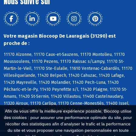
Nous suivre sur
Votre magasin Biocoop De Lauragais (31290) est
proche de :
11170 Alzonne, 11170 Caux-et-Sauzens, 11170 Montolieu, 11170
Moussoulens, 11170 Pezens, 11170 Raissac s/Lampy, 11170 St-
Martin-le-Vieil, 11170 Ste-Eulalie, 11610 Ventenac-Cabardès, 11170
Villesèquelande, 11420 Belpech, 11420 Cahuzac, 11420 Lafage,
11420 Mayreville, 11420 Molandier, 11420 Pech-Luna, 11420
Pécharic-et-le-Py, 11410 Peyrefitte s/l, 11420 Plaigne, 11270 St-
Amans, 11420 St-Sernin, 11420 Villautou, 11400 Castelnaudary,
11320 Airoux, 11170 Carlipa, 11170 Cenne-Monestiés, 11400 Issel,
11400 La Pomarède, 11400 Labécède-Lauragais, 11400 Les
Afin de vous offrir la meilleure expérience possible, Biocoop utilise
Brunels
des cookies : pour assurer une performance optimale du site, pour
récolter des statistiques afin d'analyser le trafic et la performance
du site et vous proposer une navigation personnalisée en toute