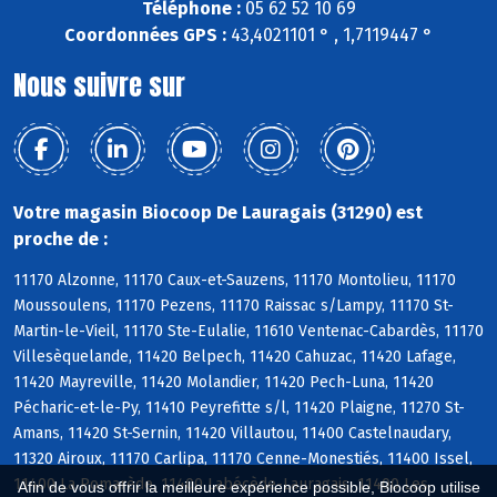
Téléphone :
05 62 52 10 69
Coordonnées GPS :
43,4021101 ° , 1,7119447 °
Nous suivre sur
Votre magasin Biocoop De Lauragais (31290) est
proche de :
11170 Alzonne, 11170 Caux-et-Sauzens, 11170 Montolieu, 11170
Moussoulens, 11170 Pezens, 11170 Raissac s/Lampy, 11170 St-
Martin-le-Vieil, 11170 Ste-Eulalie, 11610 Ventenac-Cabardès, 11170
Villesèquelande, 11420 Belpech, 11420 Cahuzac, 11420 Lafage,
11420 Mayreville, 11420 Molandier, 11420 Pech-Luna, 11420
Pécharic-et-le-Py, 11410 Peyrefitte s/l, 11420 Plaigne, 11270 St-
Amans, 11420 St-Sernin, 11420 Villautou, 11400 Castelnaudary,
11320 Airoux, 11170 Carlipa, 11170 Cenne-Monestiés, 11400 Issel,
11400 La Pomarède, 11400 Labécède-Lauragais, 11400 Les
Afin de vous offrir la meilleure expérience possible, Biocoop utilise