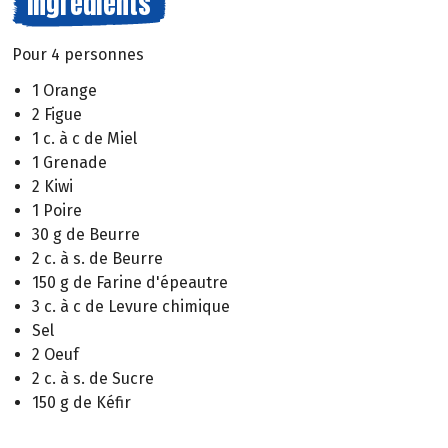
Ingrédients
Pour 4 personnes
1 Orange
2 Figue
1 c. à c de Miel
1 Grenade
2 Kiwi
1 Poire
30 g de Beurre
2 c. à s. de Beurre
150 g de Farine d'épeautre
3 c. à c de Levure chimique
Sel
2 Oeuf
2 c. à s. de Sucre
150 g de Kéfir