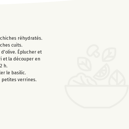
s chiches réhydratés.
ches cuits.
 d'olive. Éplucher et
ri et la découper en
2 h.
r le basilic.
 petites verrines.