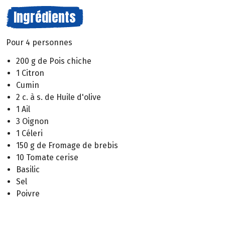
Ingrédients
Pour 4 personnes
200 g de Pois chiche
1 Citron
Cumin
2 c. à s. de Huile d'olive
1 Ail
3 Oignon
1 Céleri
150 g de Fromage de brebis
10 Tomate cerise
Basilic
Sel
Poivre