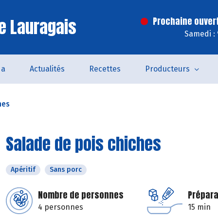
e Lauragais
Prochaine ouver
Samedi :
da
Actualités
Recettes
Producteurs
hes
Salade de pois chiches
Apéritif
Sans porc
Nombre de personnes
Prépara
4 personnes
15 min